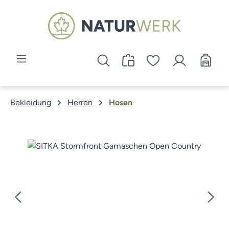
Zum Hauptinhalt springen
Bekleidung
Herren
Hosen
Bildergalerie überspringen