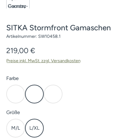
SITKA Stormfront Gamaschen
Artikelnummer:
SW10458.1
Regulärer Preis:
219,00 €
Preise inkl. MwSt. zzgl. Versandkosten
auswählen
Farbe
Covert
Open Country
Subalpine
auswählen
Größe
M/L
L/XL