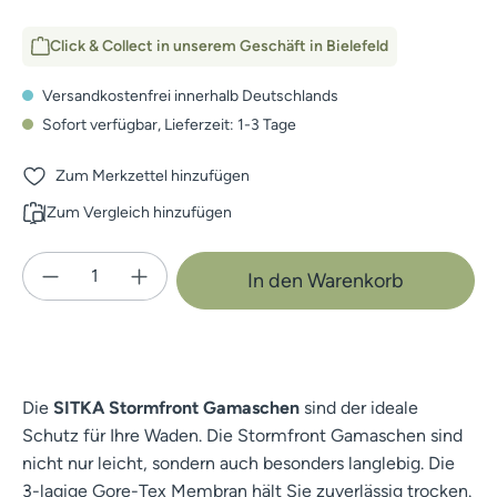
Click & Collect in unserem Geschäft in Bielefeld
Versandkostenfrei innerhalb Deutschlands
Sofort verfügbar, Lieferzeit: 1-3 Tage
Zum Merkzettel hinzufügen
Zum Vergleich hinzufügen
Produkt Anzahl: Gib den gewünschten Wert e
In den Warenkorb
Die
SITKA Stormfront Gamaschen
sind der ideale
Schutz für Ihre Waden. Die Stormfront Gamaschen sind
nicht nur leicht, sondern auch besonders langlebig. Die
3-lagige Gore-Tex Membran hält Sie zuverlässig trocken.