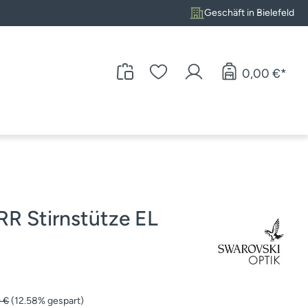
Geschäft in Bielefeld
0,00 €*
 Stirnstütze EL
rer Preis:
 €
(12.58% gespart)