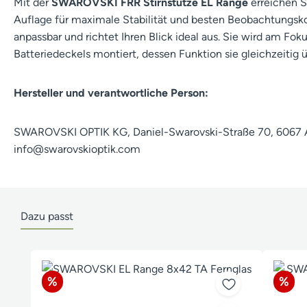
Mit der
SWAROVSKI FRR Stirnstütze EL Range
erreichen S
Auflage für maximale Stabilität und besten Beobachtungskom
anpassbar und richtet Ihren Blick ideal aus. Sie wird am Foku
Batteriedeckels montiert, dessen Funktion sie gleichzeitig
Hersteller und verantwortliche Person:
SWAROVSKI OPTIK KG, Daniel-Swarovski-Straße 70, 6067 A
info@swarovskioptik.com
Dazu passt
Produktgalerie überspringen
Rabatt
Raba
%
%