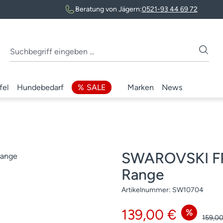
Beratung von Jägern:
0521-93 44 69 72
fel
Hundebedarf
SALE
Marken
News
SWAROVSKI FRR
Range
Artikelnummer:
SW10704
Verkaufspreis:
139,00 €
%
Regulä
159,00