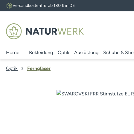
Versandkostenfrei ab 180 € in DE
 Hauptinhalt springen
Zur Suche springen
Zur Hauptnavigation springen
Home
Bekleidung
Optik
Ausrüstung
Schuhe & Stie
Optik
Ferngläser
Bildergalerie überspringen