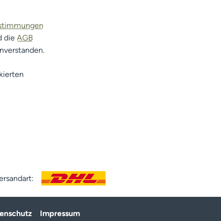
estimmungen
d die
AGB
inverstanden.
kierten
ersandart:
enschutz
Impressum