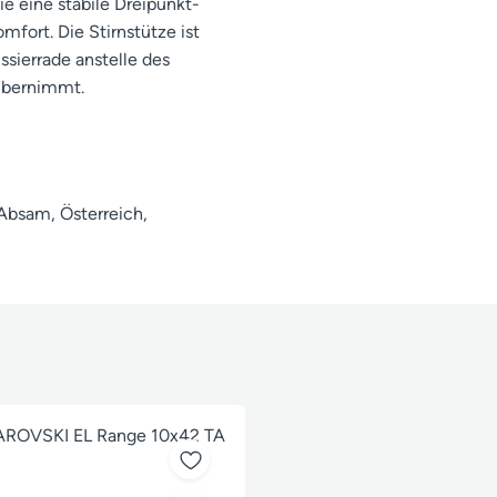
ie eine stabile Dreipunkt-
fort. Die Stirnstütze ist
ssierrade anstelle des
 übernimmt.
bsam, Österreich,
tt