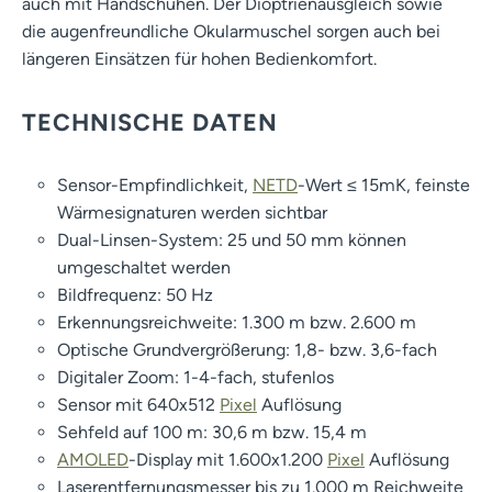
auch mit Handschuhen. Der Dioptrienausgleich sowie
die augenfreundliche Okularmuschel sorgen auch bei
längeren Einsätzen für hohen Bedienkomfort.
TECHNISCHE DATEN
Sensor-Empfindlichkeit,
NETD
-Wert ≤ 15mK, feinste
Wärmesignaturen werden sichtbar
Dual-Linsen-System: 25 und 50 mm können
umgeschaltet werden
Bildfrequenz: 50 Hz
Erkennungsreichweite: 1.300 m bzw. 2.600 m
Optische Grundvergrößerung: 1,8- bzw. 3,6-fach
Digitaler Zoom: 1-4-fach, stufenlos
Sensor mit 640x512
Pixel
Auflösung
Sehfeld auf 100 m: 30,6 m bzw. 15,4 m
AMOLED
-Display mit 1.600x1.200
Pixel
Auflösung
Laserentfernungsmesser bis zu 1.000 m Reichweite