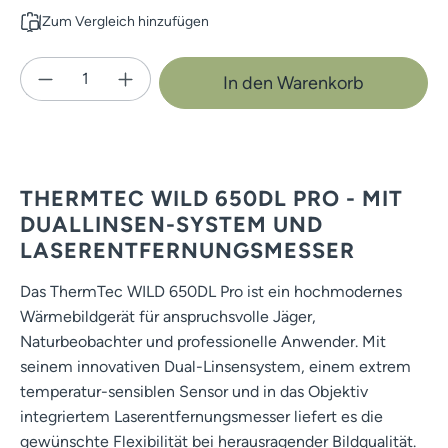
Zum Vergleich hinzufügen
Produkt Anzahl: Gib den gewünschten Wert e
In den Warenkorb
THERMTEC WILD 650DL PRO - MIT
DUALLINSEN-SYSTEM UND
LASERENTFERNUNGSMESSER
Das ThermTec WILD 650DL Pro ist ein hochmodernes
Wärmebildgerät für anspruchsvolle Jäger,
Naturbeobachter und professionelle Anwender. Mit
seinem innovativen Dual-Linsensystem, einem extrem
temperatur-sensiblen Sensor und in das Objektiv
integriertem Laserentfernungsmesser liefert es die
gewünschte Flexibilität bei herausragender Bildqualität.