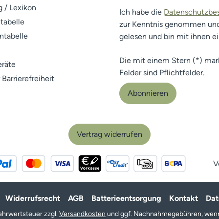
 / Lexikon
Ich habe die
Datenschutzb
tabelle
zur Kenntnis genommen un
ntabelle
gelesen und bin mit ihnen e
Die mit einem Stern (*) mar
räte
Felder sind Pflichtfelder.
 Barrierefreiheit
Abonnieren
Vertrag widerrufen
V
Widerrufsrecht
AGB
Batterieentsorgung
Kontakt
Dat
 Mehrwertsteuer zzgl.
Versandkosten
und ggf. Nachnahmegebühren, wenn