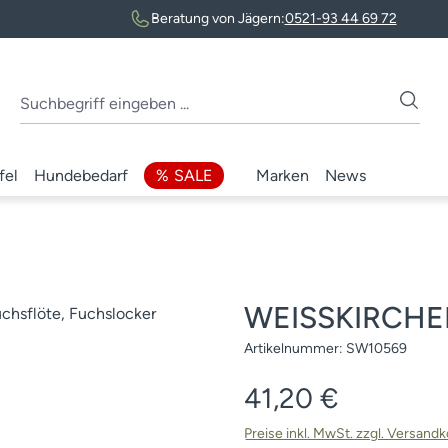
Beratung von Jägern:
0521-93 44 69 72
fel
Hundebedarf
SALE
Marken
News
WEISSKIRCHEN
Artikelnummer:
SW10569
Regulärer Preis:
41,20 €
Preise inkl. MwSt. zzgl. Versand