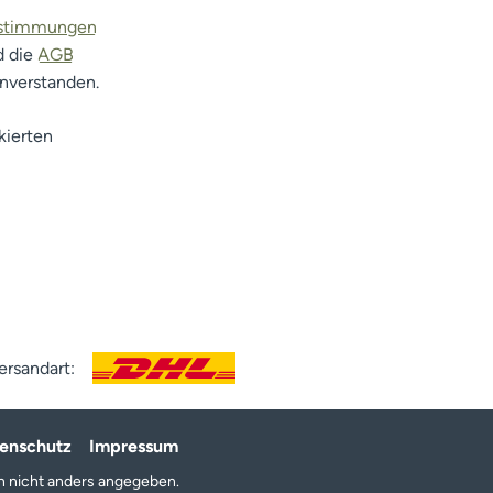
estimmungen
d die
AGB
inverstanden.
kierten
ersandart:
enschutz
Impressum
 nicht anders angegeben.