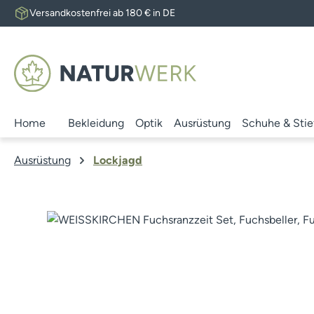
Versandkostenfrei ab 180 € in DE
 Hauptinhalt springen
Zur Suche springen
Zur Hauptnavigation springen
Home
Bekleidung
Optik
Ausrüstung
Schuhe & Stie
Ausrüstung
Lockjagd
Bildergalerie überspringen