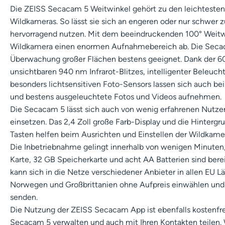
Die ZEISS Secacam 5 Weitwinkel gehört zu den leichteste
Wildkameras. So lässt sie sich an engeren oder nur schwer 
hervorragend nutzen. Mit dem beeindruckenden 100° Weitw
Wildkamera einen enormen Aufnahmebereich ab. Die Secaca
Überwachung großer Flächen bestens geeignet. Dank der 6
unsichtbaren 940 nm Infrarot-Blitzes, intelligenter Beleuc
besonders lichtsensitiven Foto-Sensors lassen sich auch bei
und bestens ausgeleuchtete Fotos und Videos aufnehmen.
Die Secacam 5 lässt sich auch von wenig erfahrenen Nutzer
einsetzen. Das 2,4 Zoll große Farb-Display und die Hinterg
Tasten helfen beim Ausrichten und Einstellen der Wildkamer
Die Inbetriebnahme gelingt innerhalb von wenigen Minute
Karte, 32 GB Speicherkarte und acht AA Batterien sind bere
kann sich in die Netze verschiedener Anbieter in allen EU L
Norwegen und Großbrittanien ohne Aufpreis einwählen und
senden.
Die Nutzung der ZEISS Secacam App ist ebenfalls kostenfre
Secacam 5 verwalten und auch mit Ihren Kontakten teilen. W