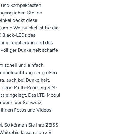
n und kompaktesten
zugänglichen Stellen
inkel deckt diese
m 5 Weitwinkel ist für die
0 Black-LEDs des
htungsregulierung und des
 völliger Dunkelheit scharfe
n schell und einfach
rundbeleuchtung der großen
a, auch bei Dunkelheit.
n, denn Multi-Roaming SIM-
its eingelegt. Das LTE-Modul
ändern, der Schweiz,
 Ihnen Fotos und Videos
i. So können Sie Ihre ZEISS
eiterhin lassen sich z.B.