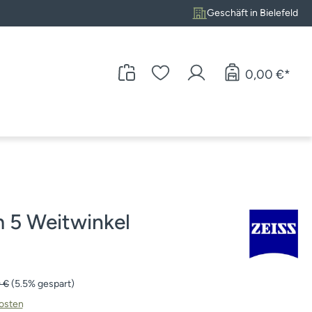
Geschäft in Bielefeld
0,00 €*
 5 Weitwinkel
rer Preis:
 €
(5.5% gespart)
kosten