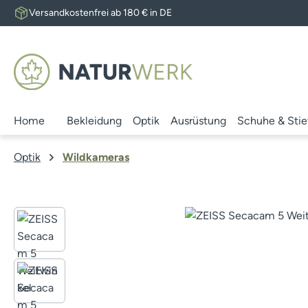
Versandkostenfrei ab 180 € in DE
 Hauptinhalt springen
Zur Suche springen
Zur Hauptnavigation springen
Home
Bekleidung
Optik
Ausrüstung
Schuhe & Stie
Optik
Wildkameras
Bildergalerie überspringen