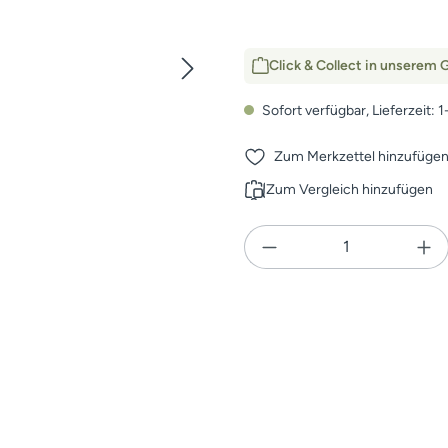
Click & Collect in unserem G
Sofort verfügbar, Lieferzeit: 
Zum Merkzettel hinzufüge
Zum Vergleich hinzufügen
Produkt Anzahl: Gi