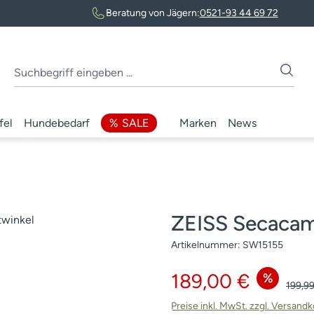
Beratung von Jägern:
0521-93 44 69 72
fel
Hundebedarf
SALE
Marken
News
ZEISS Secacam
Artikelnummer:
SW15155
Verkaufspreis:
189,00 €
%
Regulä
199,99
Preise inkl. MwSt. zzgl. Versand