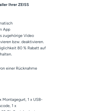
ller Ihrer ZEISS
omatisch
am App
as zugehörige Video
vieren bzw. deaktivieren.
öglichkeit 80 % Rabatt auf
halten.
 von einer Rücknahme
x Montagegurt, 1 x USB-
scode, 1 x