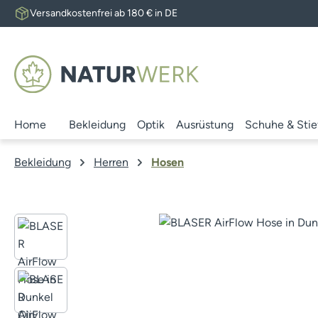
Versandkostenfrei ab 180 € in DE
 Hauptinhalt springen
Zur Suche springen
Zur Hauptnavigation springen
Home
Bekleidung
Optik
Ausrüstung
Schuhe & Stie
Bekleidung
Herren
Hosen
Bildergalerie überspringen