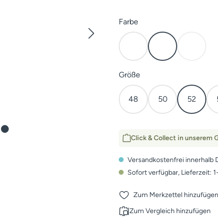
auswählen
Farbe
Kaper
Dunkel Oliv
HunTe
(Diese Op
auswählen
Größe
48
50
52
Click & Collect in unserem G
Versandkostenfrei innerhalb 
Sofort verfügbar, Lieferzeit: 
Zum Merkzettel hinzufüge
Zum Vergleich hinzufügen