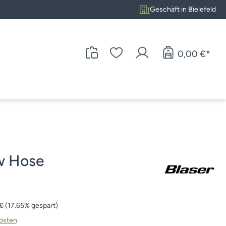
Geschäft in Bielefeld
0,00 €*
w Hose
er Preis:
 €
(17.65% gespart)
kosten