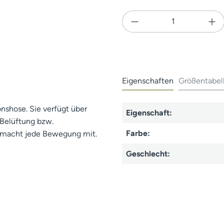
Produkt Anzahl: Gi
Eigenschaften
Größentabel
onshose. Sie verfügt über
Eigenschaft:
 Belüftung bzw.
Farbe:
ch macht jede Bewegung mit.
Geschlecht: