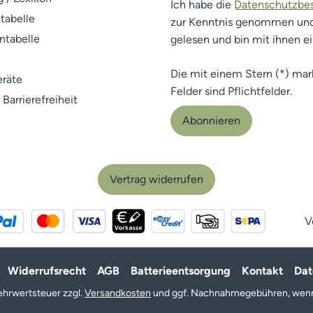
Ich habe die
Datenschutzb
tabelle
zur Kenntnis genommen un
ntabelle
gelesen und bin mit ihnen e
Die mit einem Stern (*) mar
räte
Felder sind Pflichtfelder.
 Barrierefreiheit
Abonnieren
Vertrag widerrufen
V
Widerrufsrecht
AGB
Batterieentsorgung
Kontakt
Dat
 Mehrwertsteuer zzgl.
Versandkosten
und ggf. Nachnahmegebühren, wenn