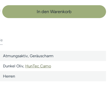
b den gewünschten Wert ein oder benutze 
In den Warenkorb
le
Atmungsaktiv
, Geräuscharm
Dunkel Oliv
,
HunTec Camo
Herren