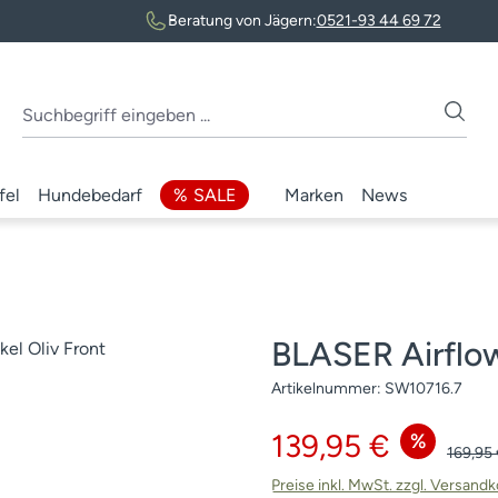
Beratung von Jägern:
0521-93 44 69 72
fel
Hundebedarf
SALE
Marken
News
BLASER Airflo
Artikelnummer:
SW10716.7
Verkaufspreis:
139,95 €
%
Regulär
169,95
Preise inkl. MwSt. zzgl. Versand