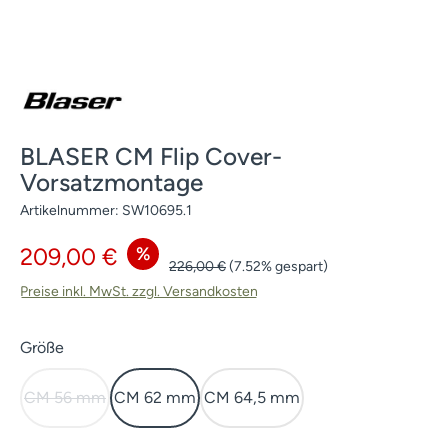
BLASER CM Flip Cover-
Vorsatzmontage
Artikelnummer:
SW10695.1
Verkaufspreis:
%
209,00 €
Regulärer Preis:
226,00 €
(7.52% gespart)
Preise inkl. MwSt. zzgl. Versandkosten
auswählen
Größe
CM 56 mm
CM 62 mm
CM 64,5 mm
(Diese Option ist zurzeit nicht verfügbar.)