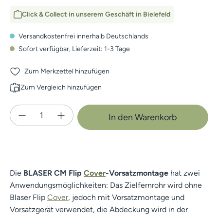
Click & Collect in unserem Geschäft in Bielefeld
Versandkostenfrei innerhalb Deutschlands
Sofort verfügbar, Lieferzeit: 1-3 Tage
Zum Merkzettel hinzufügen
Zum Vergleich hinzufügen
Produkt Anzahl: Gib den gewünschten Wert e
In den Warenkorb
Die
BLASER CM Flip
Cover
-Vorsatzmontage
hat zwei
Anwendungsmöglichkeiten: Das Zielfernrohr wird ohne
Blaser Flip
Cover
, jedoch mit Vorsatzmontage und
Vorsatzgerät verwendet, die Abdeckung wird in der