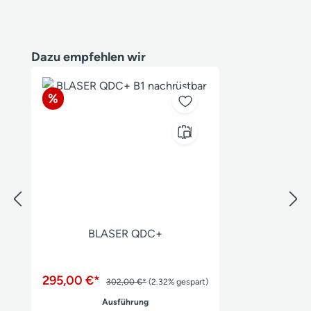
Produktgalerie überspringen
Dazu empfehlen wir
Rabatt
%
BLASER QDC+
295,00 €*
302,00 €*
(2.32% gespart)
auswählen
Ausführung