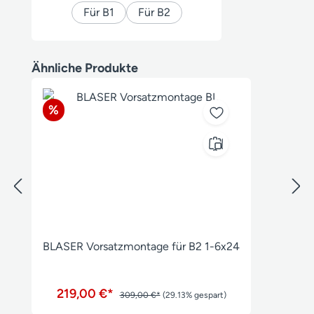
Für B1
Für B2
Produktgalerie überspringen
Ähnliche Produkte
Rabatt
%
BLASER Vorsatzmontage für B2 1-6x24
219,00 €*
309,00 €*
(29.13% gespart)