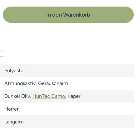
b den gewünschten Wert ein oder benutze 
In den Warenkorb
le
Polyester
Atmungsaktiv
, Geräuscharm
Dunkel Oliv
,
HunTec Camo
, Kaper
Herren
Langarm