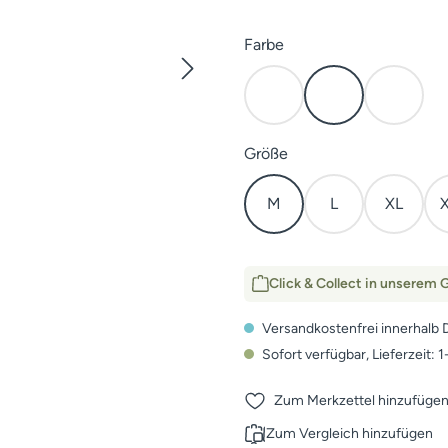
auswählen
Farbe
Kaper
Dunkel Oliv
HunTe
auswählen
Größe
M
L
XL
Click & Collect in unserem G
Versandkostenfrei innerhalb 
Sofort verfügbar, Lieferzeit: 
Zum Merkzettel hinzufüge
Zum Vergleich hinzufügen