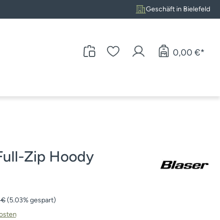
Geschäft in Bielefeld
0,00 €*
Full-Zip Hoody
rer Preis:
 €
(5.03% gespart)
kosten