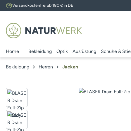
Versandkostenfrei ab 180 € in DE
 Hauptinhalt springen
Zur Suche springen
Zur Hauptnavigation springen
Home
Bekleidung
Optik
Ausrüstung
Schuhe & Stie
Bekleidung
Herren
Jacken
Bildergalerie überspringen