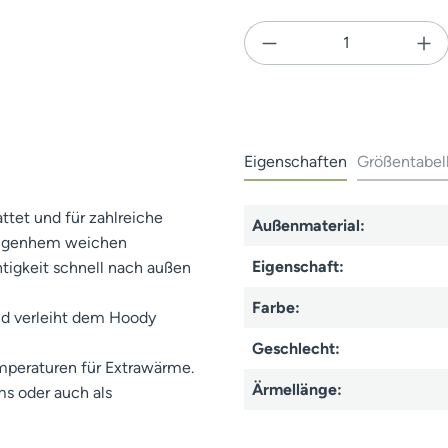
Produkt Anzahl: Gi
Eigenschaften
Größentabel
ttet und für zahlreiche
Außenmaterial:
 angenhem weichen
Eigenschaft:
tigkeit schnell nach außen
Farbe:
d verleiht dem Hoody
Geschlecht:
emperaturen für Extrawärme.
Ärmellänge:
ms oder auch als