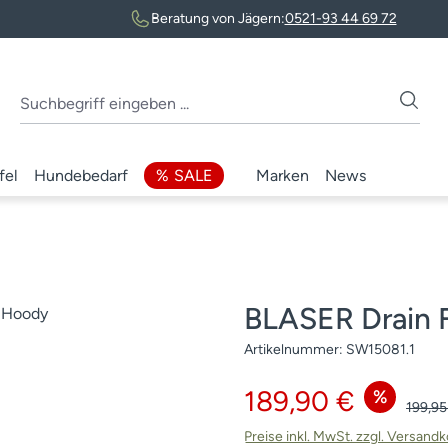
Beratung von Jägern:
0521-93 44 69 72
fel
Hundebedarf
SALE
Marken
News
BLASER Drain 
Artikelnummer:
SW15081.1
Verkaufspreis:
189,90 €
%
Regulä
199,95
Preise inkl. MwSt. zzgl. Versand