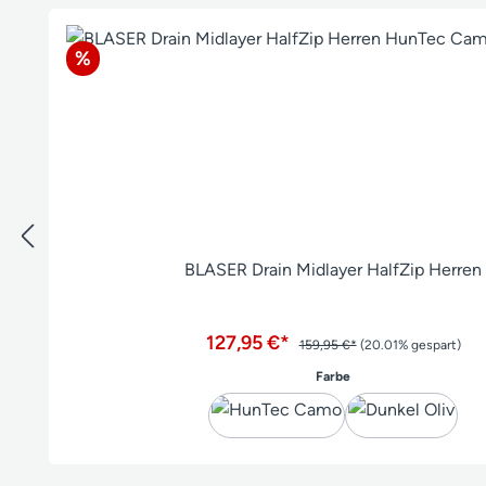
Produktgalerie überspringen
Rabatt
%
BLASER Drain Midlayer HalfZip Herren
127,95 €*
159,95 €*
(20.01% gespart)
auswählen
Farbe