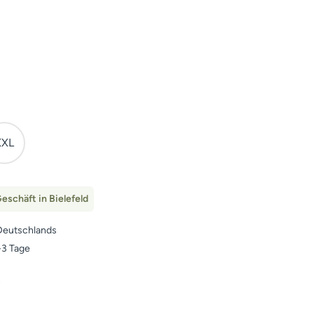
c Camo
XXL
eschäft in Bielefeld
Deutschlands
1-3 Tage
n