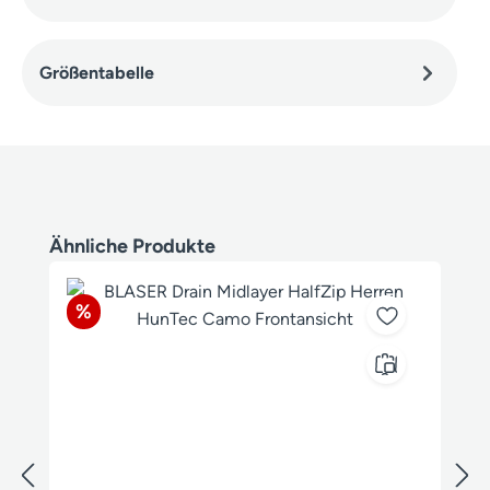
Größentabelle
Produktgalerie überspringen
Ähnliche Produkte
Rabatt
%