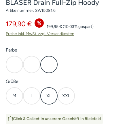
BLASER Drain Full-Zip Hoody
Artikelnummer:
SW15081.6
Verkaufspreis:
%
179,90 €
Regulärer Preis:
199,95 €
(10.03% gespart)
Preise inkl. MwSt. zzgl. Versandkosten
auswählen
Farbe
Kaper
Dunkel Oliv
HunTec Camo
auswählen
Größe
M
L
XL
XXL
Click & Collect in unserem Geschäft in Bielefeld