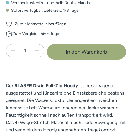
Versandkostenfrei innerhalb Deutschlands
Sofort verfügbar, Lieferzeit: 1-3 Tage
Zum Merkzettel hinzufügen
Zum Vergleich hinzufügen
Produkt Anzahl: Gib den gewünschten Wert e
In den Warenkorb
Der
BLASER Drain Full-Zip Hoody
ist hervorragend
ausgestattet und für zahlreiche Einsatzbereiche bestens
geeignet. Die Wabenstruktur der angenhem weichen
Innenseite hält Wärme im Inneren der Jacke während
Feuchtigkeit schnell nach außen transportiert wird.
Das 4-Wege-Stretch Material macht jede Bewegung mit
und verleiht dem Hoody angenehmen Tragekomfort.