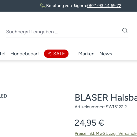
Beratung von Jägern:
0521-93 44 69 72
fel
Hundebedarf
SALE
Marken
News
BLASER Halsb
Artikelnummer:
SW15122.2
Regulärer Preis:
24,95 €
Preise inkl. MwSt. zzgl. Versand