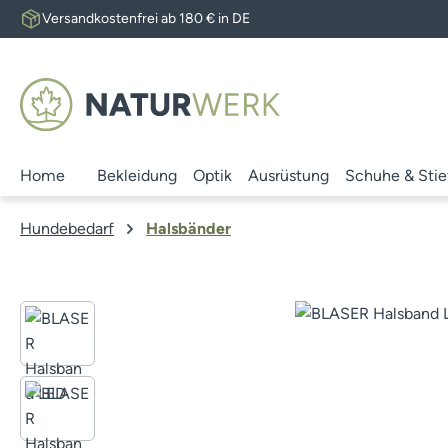
Versandkostenfrei ab 180 € in DE
 Hauptinhalt springen
Zur Suche springen
Zur Hauptnavigation springen
Home
Bekleidung
Optik
Ausrüstung
Schuhe & Stie
Hundebedarf
Halsbänder
Bildergalerie überspringen