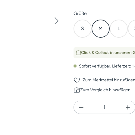
auswählen
Größe
S
M
L
Click & Collect in unserem G
Sofort verfügbar, Lieferzeit: 
Zum Merkzettel hinzufüge
Zum Vergleich hinzufügen
Produkt Anzahl: Gi