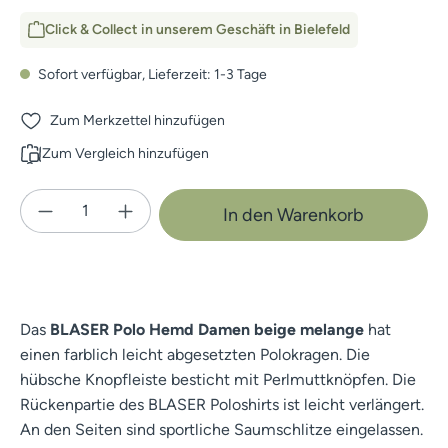
Click & Collect in unserem Geschäft in Bielefeld
Sofort verfügbar, Lieferzeit: 1-3 Tage
Zum Merkzettel hinzufügen
Zum Vergleich hinzufügen
Produkt Anzahl: Gib den gewünschten Wert e
In den Warenkorb
Das
BLASER Polo Hemd Damen beige melange
hat
einen farblich leicht abgesetzten Polokragen. Die
hübsche Knopfleiste besticht mit Perlmuttknöpfen. Die
Rückenpartie des BLASER Poloshirts ist leicht verlängert.
An den Seiten sind sportliche Saumschlitze eingelassen.