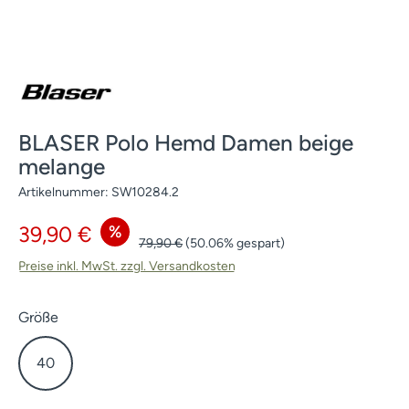
BLASER Polo Hemd Damen beige
melange
Artikelnummer:
SW10284.2
Verkaufspreis:
%
39,90 €
Regulärer Preis:
79,90 €
(50.06% gespart)
Preise inkl. MwSt. zzgl. Versandkosten
auswählen
Größe
40