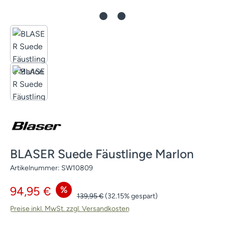
BLASER Suede Fäustlinge Marlon
Artikelnummer:
SW10809
Verkaufspreis:
%
94,95 €
Regulärer Preis:
139,95 €
(32.15% gespart)
Preise inkl. MwSt. zzgl. Versandkosten