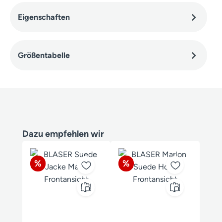
Eigenschaften
Größentabelle
Produktgalerie überspringen
Dazu empfehlen wir
Rabatt
Rabatt
%
%