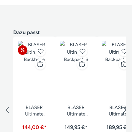
Produktgalerie überspringen
Dazu passt
Rabatt
%
BLASER
BLASER
BLASER
Ultimate
Ultimate
Ultimate
Backbone
Backpack S
Backpack M
144,00 €*
149,95 €*
189,95 €*