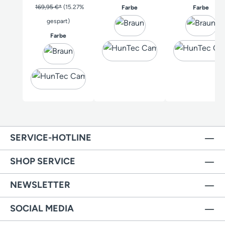
169,95 €*
(15.27%
auswählen
ausw
Farbe
Farbe
gespart)
auswählen
Farbe
SERVICE-HOTLINE
SHOP SERVICE
NEWSLETTER
SOCIAL MEDIA