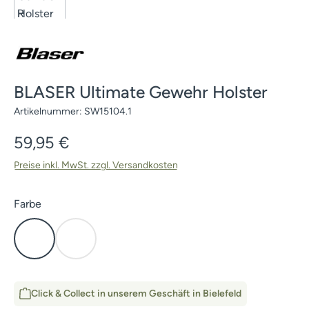
BLASER Ultimate Gewehr Holster
Artikelnummer:
SW15104.1
Regulärer Preis:
59,95 €
Preise inkl. MwSt. zzgl. Versandkosten
auswählen
Farbe
Braun
HunTec Camo
Click & Collect in unserem Geschäft in Bielefeld