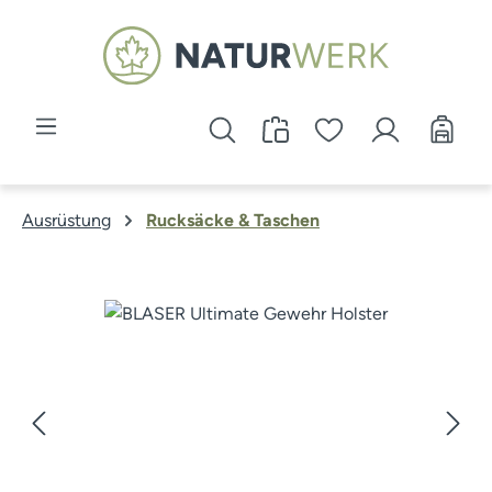
Zum Hauptinhalt springen
Ausrüstung
Rucksäcke & Taschen
Bildergalerie überspringen