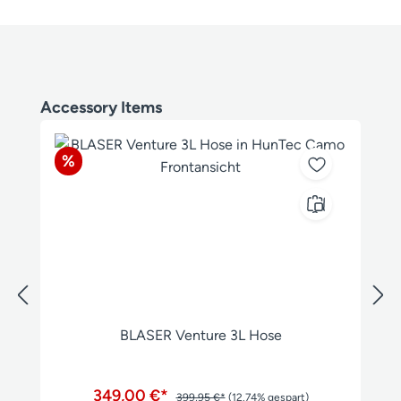
Produktgalerie überspringen
Accessory Items
Rabatt
%
BLASER Venture 3L Hose
349,00 €*
399,95 €*
(12.74% gespart)