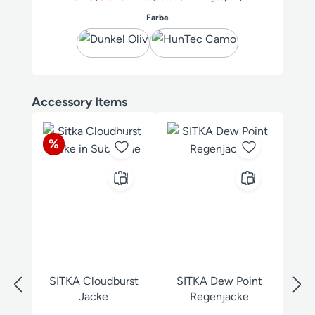
auswählen
Farbe
Produktgalerie überspringen
Accessory Items
Rabatt
%
SITKA Cloudburst
SITKA Dew Point
Jacke
Regenjacke