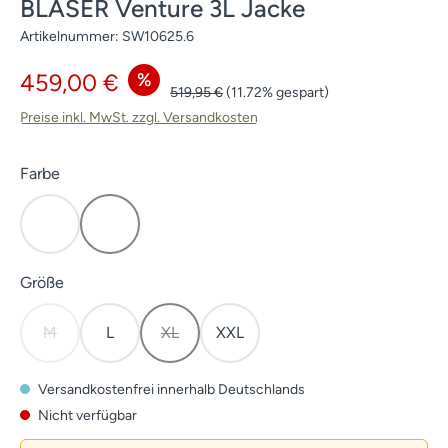
BLASER Venture 3L Jacke
Artikelnummer:
SW10625.6
Verkaufspreis:
%
459,00 €
Regulärer Preis:
519,95 €
(11.72% gespart)
Preise inkl. MwSt. zzgl. Versandkosten
auswählen
Farbe
HunTec Camo
Dunkel Oliv
(Diese Option ist zurzeit nicht verfügbar.)
auswählen
Größe
M
L
XL
XXL
(Diese Option ist zurzeit nicht verfügbar.)
(Diese Option ist zurzeit nicht verfügbar.)
Versandkostenfrei innerhalb Deutschlands
Nicht verfügbar