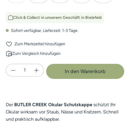
Click & Collect in unserem Geschäft in Bielefeld
Sofort verfügbar, Lieferzeit: 1-3 Tage
Zum Merkzettel hinzufügen
Zum Vergleich hinzufügen
Produkt Anzahl: Gib den gewünschten Wert e
In den Warenkorb
Der
BUTLER CREEK Okular Schutzkappe
schützt Ihr
Okular wirksam vor Staub, Nässe und Kratzern. Schnell
und praktisch aufklappbar.