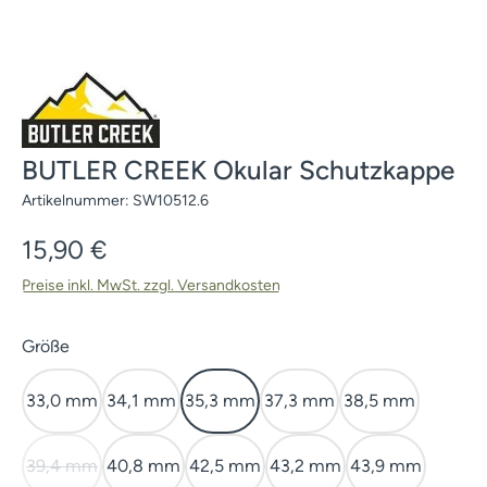
BUTLER CREEK Okular Schutzkappe
Artikelnummer:
SW10512.6
Regulärer Preis:
15,90 €
Preise inkl. MwSt. zzgl. Versandkosten
auswählen
Größe
33,0 mm
34,1 mm
35,3 mm
37,3 mm
38,5 mm
39,4 mm
40,8 mm
42,5 mm
43,2 mm
43,9 mm
(Diese Option ist zurzeit nicht verfügbar.)