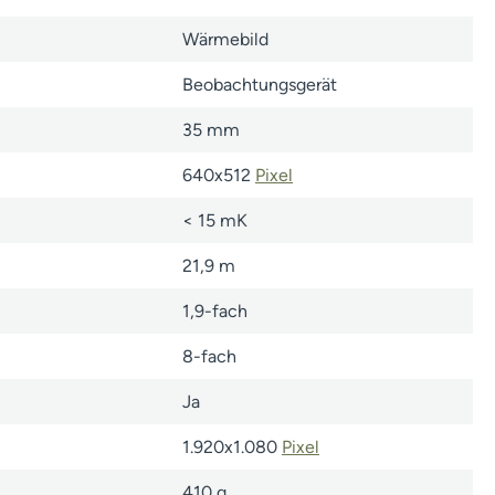
Wärmebild
Beobachtungsgerät
35 mm
640x512
Pixel
< 15 mK
21,9 m
1,9-fach
8-fach
Ja
1.920x1.080
Pixel
410 g