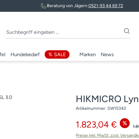
Beratung von Jägern:
0521-93 44 69 72
fel
Hundebedarf
SALE
Marken
News
HIKMICRO Lyn
Artikelnummer:
SW15342
Verkaufspreis:
1.823,04 €
%
Reg
1.
Preise inkl. MwSt. zzgl. Versand