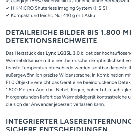
✔ Gängige 18650 Wechselakkus für eine lange Betriebszeit
✔ HIKMICRO Shuterless Imaging System (HSIS)
✔ Kompakt und leicht: Nur 410 g mit Akku
DETAILREICHE BILDER BIS 1.800 M
DETEKTIONSREICHWEITE
Das Herzstück des
Lynx LQ35L 3.0
bildet der hochauflöse
Wärmebildsensor mit einer thermischen Empfindlichkeit vo
feinste Temperaturunterschiede werden sichtbar dargestell
außergewöhnlich präzise Wildansprache. In Kombination m
F1.0 Objektiv erreicht das Gerät eine beeindruckende Detek
1.800 Metern. Auch bei Nebel, Regen, hoher Luftfeuchtigkei
Morgenstunden liefert das Wärmebildgerät kontrastreiche un
die sich der Anwender jederzeit verlassen kann.
INTEGRIERTER LASERENTFERNUN
SICHERE ENTSCHEIDUNGEN