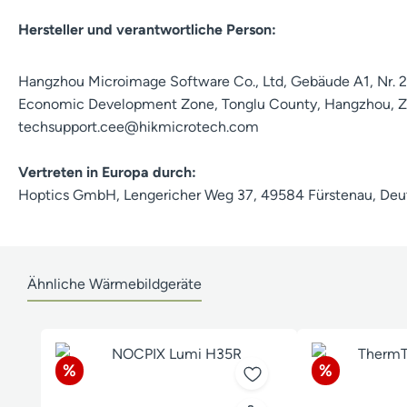
Hersteller und verantwortliche Person:
Hangzhou Microimage Software Co., Ltd, Gebäude A1, Nr. 2
Economic Development Zone, Tonglu County, Hangzhou, Zh
techsupport.cee@hikmicrotech.com
Vertreten in Europa durch:
Hoptics GmbH, Lengericher Weg 37, 49584 Fürstenau, Deut
Ähnliche Wärmebildgeräte
Produktgalerie überspringen
Rabatt
Rabatt
%
%