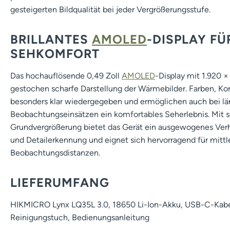
gesteigerten Bildqualität bei jeder Vergrößerungsstufe.
BRILLANTES
AMOLED
-DISPLAY F
SEHKOMFORT
Das hochauflösende 0,49 Zoll
AMOLED
-Display mit 1.920 × 
gestochen scharfe Darstellung der Wärmebilder. Farben, Ko
besonders klar wiedergegeben und ermöglichen auch bei l
Beobachtungseinsätzen ein komfortables Seherlebnis. Mit s
Grundvergrößerung bietet das Gerät ein ausgewogenes Verh
und Detailerkennung und eignet sich hervorragend für mittl
Beobachtungsdistanzen.
LIEFERUMFANG
HIKMICRO Lynx LQ35L 3.0, 18650 Li-Ion-Akku, USB-C-Kabel
Reinigungstuch, Bedienungsanleitung