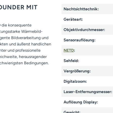
ROUNDER MIT
Nachtsichttechnik:
Geräteart:
 die konsequente
Objektivdurchmesser:
stungsstarke Wärmebild-
gente Bildverarbeitung und
Sensorauflösung:
kten und äußerst handlichen
ter und professionelle
NETD
:
ichweite, herausragender
Sehfeld:
 schwierigsten Bedingungen.
Vergrößerung:
Digitalzoom:
Laser-Entfernungsmesser:
Auflösung Display:
Gewicht: