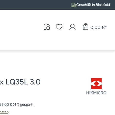
Geschäft in Bielefeld
0,00 €*
x LQ35L 3.0
ulärer Preis:
899,00 €
(4% gespart)
kosten