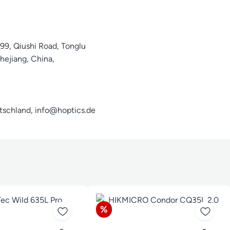
99, Qiushi Road, Tonglu
ejiang, China,
schland, info@hoptics.de
Rabatt
%