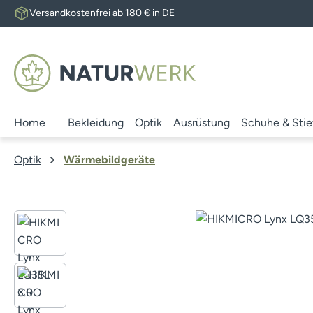
Versandkostenfrei ab 180 € in DE
 Hauptinhalt springen
Zur Suche springen
Zur Hauptnavigation springen
Home
Bekleidung
Optik
Ausrüstung
Schuhe & Stie
Optik
Wärmebildgeräte
Bildergalerie überspringen