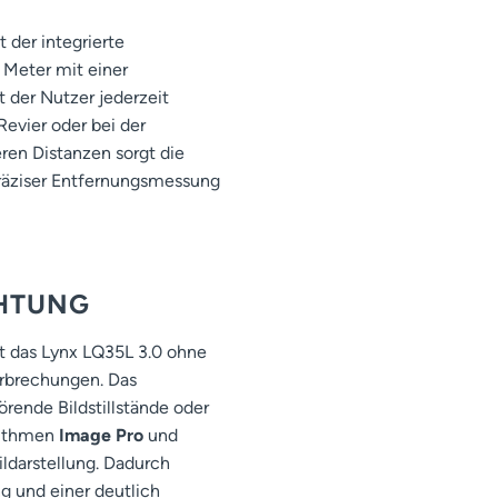
t der integrierte
 Meter mit einer
 der Nutzer jederzeit
Revier oder bei der
ren Distanzen sorgt die
räziser Entfernungsmessung
HTUNG
t das Lynx LQ35L 3.0 ohne
erbrechungen. Das
örende Bildstillstände oder
orithmen
Image Pro
und
ldarstellung. Dadurch
g und einer deutlich