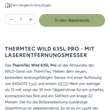
Zum Vergleich hinzufügen
Produkt Anzahl: Gib den gewünschten Wert e
In den Warenkorb
THERMTEC WILD 635L PRO - MIT
LASERENTFERNUNGSMESSER
Das
ThermTec Wild 635L Pro
ist der Allrounder der
WILD-Serie von ThermTec. Neben dem neuen,
besonders leistungsfähigen Sensor mit einer Auflösung
von 640x512
Pixel
und einem
NETD
-Wert von weniger
als 15 mK sorgt die 35 mm Objektivlinse für ein scharfes,
kontrastreiches Bild und ein Sehfeld von knapp 22
Metern. Der für die Bildverarbeitung zuständige
Algorithmus ist selbstlerndend. So ist es im Laufe der