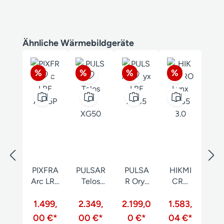
Produktgalerie überspringen
Ähnliche Wärmebildgeräte
Rabatt
Rabatt
Rabatt
Rabatt
%
%
%
%
PIXFRA
PULSAR
PULSA
HIKMI
Arc LRF
Telos
R Oryx
CRO
A635P
LRF
LRF
Lynx
1.499,
2.349,
XG50
2.199,0
XG35
1.583,
LQ35
3.0
00 €*
00 €*
0 €*
04 €*