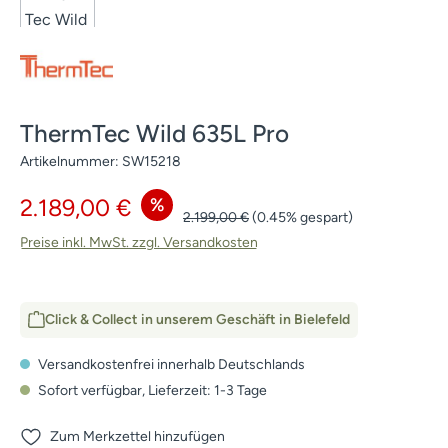
ThermTec Wild 635L Pro
Artikelnummer:
SW15218
Verkaufspreis:
%
2.189,00 €
Regulärer Preis:
2.199,00 €
(0.45% gespart)
Preise inkl. MwSt. zzgl. Versandkosten
Click & Collect in unserem Geschäft in Bielefeld
Versandkostenfrei innerhalb Deutschlands
Sofort verfügbar, Lieferzeit: 1-3 Tage
Zum Merkzettel hinzufügen