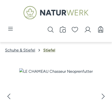
Zum Hauptinhalt springen
Schuhe & Stiefel
Stiefel
Bildergalerie überspringen