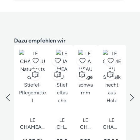
Produktgalerie überspringen
Dazu empfehlen wir
LE
LE
LE
LE
CHAMEAU
CHA
CHA
CHAME
Naturkauts
MEA
MEAU
AU