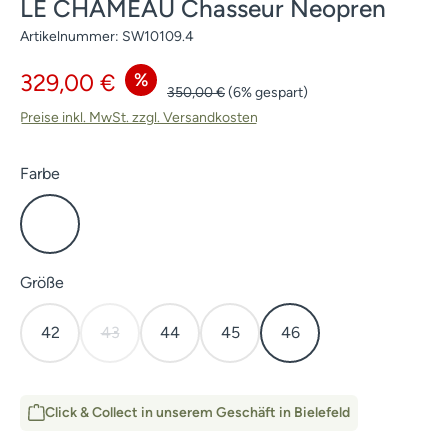
LE CHAMEAU Chasseur Neopren
Artikelnummer:
SW10109.4
Verkaufspreis:
%
329,00 €
Regulärer Preis:
350,00 €
(6% gespart)
Preise inkl. MwSt. zzgl. Versandkosten
auswählen
Farbe
Grün
auswählen
Größe
42
43
44
45
46
(Diese Option ist zurzeit nicht verfügbar.)
Click & Collect in unserem Geschäft in Bielefeld