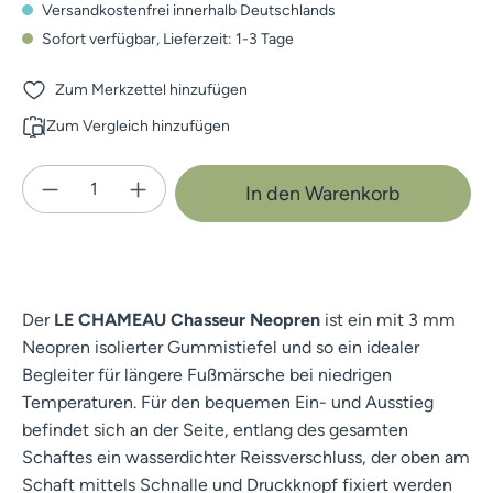
Versandkostenfrei innerhalb Deutschlands
Sofort verfügbar, Lieferzeit: 1-3 Tage
Zum Merkzettel hinzufügen
Zum Vergleich hinzufügen
Produkt Anzahl: Gib den gewünschten Wert e
In den Warenkorb
Der
LE CHAMEAU Chasseur Neopren
ist ein mit 3 mm
Neopren isolierter Gummistiefel und so ein idealer
Begleiter für längere Fußmärsche bei niedrigen
Temperaturen. Für den bequemen Ein- und Ausstieg
befindet sich an der Seite, entlang des gesamten
Schaftes ein wasserdichter Reissverschluss, der oben am
Schaft mittels Schnalle und Druckknopf fixiert werden