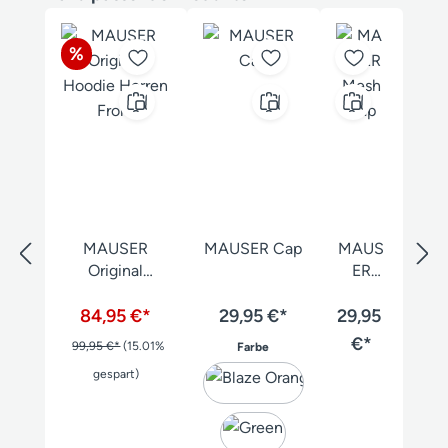
Rabatt
%
MAUSER
MAUSER Cap
MAUS
Original
ER
Hoodie Herren
Mesh
84,95 €*
29,95 €*
29,95
Cap
€*
99,95 €*
(15.01%
auswählen
Farbe
gespart)