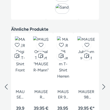
Produktgalerie überspringen
Ähnliche Produkte
MAU
MAUSE
MAUS
MAUSER
SER
R
ER 98
98
Origi
Original
Syste
Jubiläum
nal T-
39,9
39,95 €
T-Shirt
39,95
m T-
39,95 €*
s-Shirt