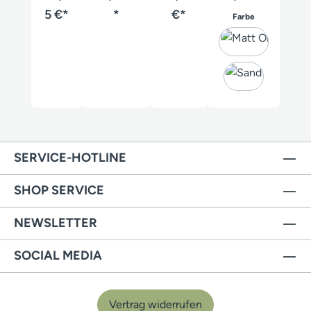
Shirt
"MAUSE
Shirt
5 €*
*
€*
auswählen
Farbe
R-Mann"
Herren
SERVICE-HOTLINE
SHOP SERVICE
NEWSLETTER
SOCIAL MEDIA
Vertrag widerrufen