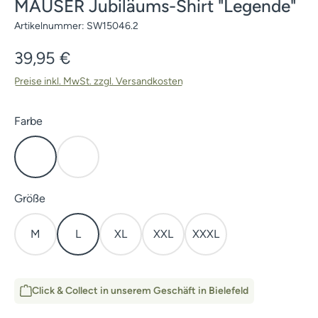
MAUSER Jubiläums-Shirt "Legende"
Artikelnummer:
SW15046.2
Regulärer Preis:
39,95 €
Preise inkl. MwSt. zzgl. Versandkosten
auswählen
Farbe
Matt Oliv
Sand
auswählen
Größe
M
L
XL
XXL
XXXL
Click & Collect in unserem Geschäft in Bielefeld