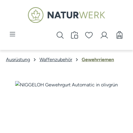
Zum Hauptinhalt springen
Ausrüstung
Waffenzubehör
Gewehrriemen
Bildergalerie überspringen