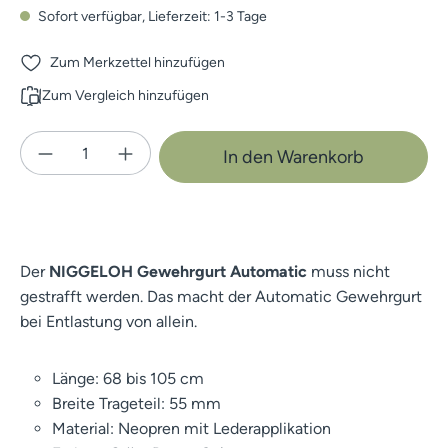
Sofort verfügbar, Lieferzeit: 1-3 Tage
Zum Merkzettel hinzufügen
Zum Vergleich hinzufügen
Produkt Anzahl: Gib den gewünschten Wert e
In den Warenkorb
Der
NIGGELOH Gewehrgurt Automatic
muss nicht
gestrafft werden. Das macht der Automatic Gewehrgurt
bei Entlastung von allein.
Länge: 68 bis 105 cm
Breite Trageteil: 55 mm
Material: Neopren mit Lederapplikation