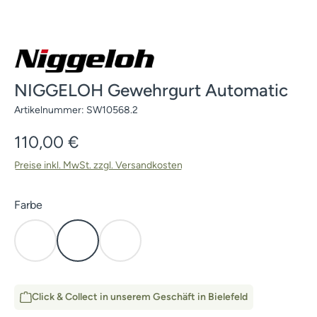
NIGGELOH Gewehrgurt Automatic
Artikelnummer:
SW10568.2
Regulärer Preis:
110,00 €
Preise inkl. MwSt. zzgl. Versandkosten
auswählen
Farbe
Braun
Grün
Schwarz
Click & Collect in unserem Geschäft in Bielefeld