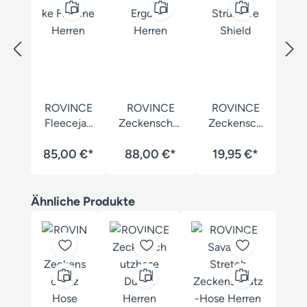
ROVINCE
ROVINCE
ROVINCE
Fleecejac
Zeckenschut
Zeckensch
ke Flexline
zhemd
utz
85,00 €*
Herren
88,00 €*
Ergoline
Strümpfe
19,95 €*
Herren
Shield
Produktgalerie überspringen
Ähnliche Produkte