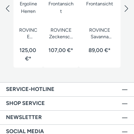
ROVINC
ROVINCE
ROVINCE
E
Zeckensch
Savanna
Zeckens
utzhose
Stretch
125,00
chutz
107,00 €*
Duofit
Zeckenschutz
89,00 €*
Hose
Herren
-Hose Herren
€*
Ergoline
Herren
SERVICE-HOTLINE
SHOP SERVICE
NEWSLETTER
SOCIAL MEDIA