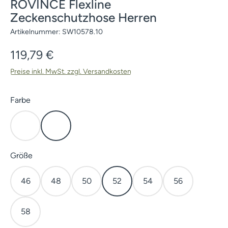
ROVINCE Flexline
Zeckenschutzhose Herren
Artikelnummer:
SW10578.10
Regulärer Preis:
119,79 €
Preise inkl. MwSt. zzgl. Versandkosten
auswählen
Farbe
Grau
Olivgrün
auswählen
Größe
46
48
50
52
54
56
58