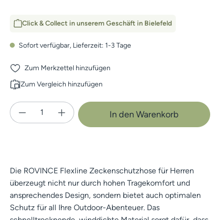
Click & Collect in unserem Geschäft in Bielefeld
Sofort verfügbar, Lieferzeit: 1-3 Tage
Zum Merkzettel hinzufügen
Zum Vergleich hinzufügen
Produkt Anzahl: Gib den gewünschten Wert e
In den Warenkorb
Die ROVINCE Flexline Zeckenschutzhose für Herren
überzeugt nicht nur durch hohen Tragekomfort und
ansprechendes Design, sondern bietet auch optimalen
Schutz für all Ihre Outdoor-Abenteuer. Das
schnelltrocknende, winddichte Material sorgt dafür, dass