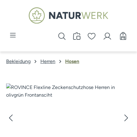
Zum Hauptinhalt springen
Bekleidung
Herren
Hosen
Bildergalerie überspringen