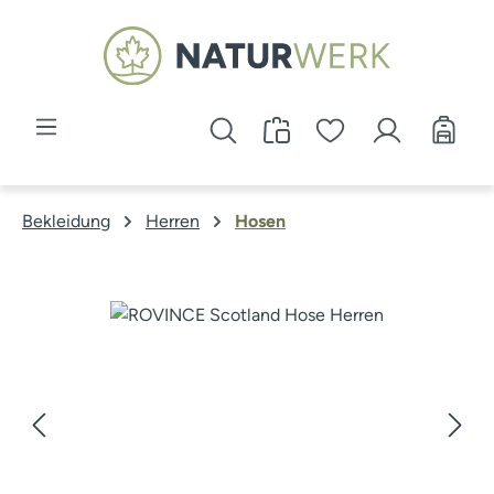
Zum Hauptinhalt springen
Bekleidung
Herren
Hosen
Bildergalerie überspringen