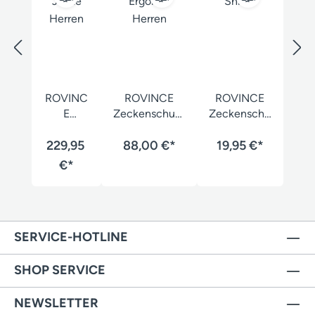
ROVINC
ROVINCE
ROVINCE
E
Zeckenschutz
Zeckenschu
Ergoline
hemd
tz Strümpfe
229,95
Jacke
88,00 €*
Ergoline
19,95 €*
Shield
Herren
Herren
€*
SERVICE-HOTLINE
SHOP SERVICE
NEWSLETTER