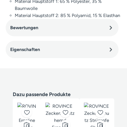
Material Hauptstoff 1: 65 % Polyester, 35 %
Baumwolle
Material Hauptstoff 2: 85 % Polyamid, 15 % Elasthan
Bewertungen
Eigenschaften
Produktgalerie überspringen
Dazu passende Produkte