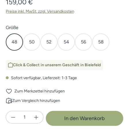
Regulärer Preis:
159,00 €
Preise inkl. MwSt. zzgl. Versandkosten
auswählen
Größe
48
50
52
54
56
58
Click & Collect in unserem Geschäft in Bielefeld
Sofort verfügbar, Lieferzeit: 1-3 Tage
Zum Merkzettel hinzufügen
Zum Vergleich hinzufügen
Produkt Anzahl: Gib den gewünschten Wert e
In den Warenkorb