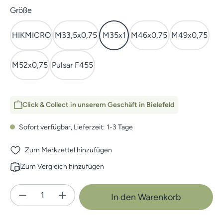
auswählen
Größe
HIKMICRO
M33,5x0,75
M35x1
M46x0,75
M49x0,75
M52x0,75
Pulsar F455
Click & Collect in unserem Geschäft in Bielefeld
Sofort verfügbar, Lieferzeit: 1-3 Tage
Zum Merkzettel hinzufügen
Zum Vergleich hinzufügen
Produkt Anzahl: Gib den gewünschten Wert e
In den Warenkorb