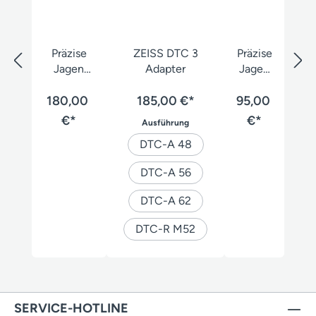
Präzise
ZEISS DTC 3
Präzise
Jagen
Adapter
Jagen
Klemmhü
Duo-
180,00
lse
185,00 €*
95,00
Verbin
der
€*
€*
auswählen
Ausführung
DTC-A 48
DTC-A 56
DTC-A 62
DTC-R M52
SERVICE-HOTLINE