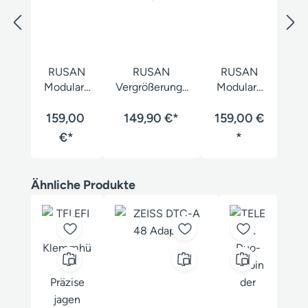
RUSAN
RUSAN
RUSAN
Modular-
Vergrößerungs
Modular-
Adapter
okular 2,5-fach
Adapter
Klemmhü
159,00
149,90 €*
für MAR-
Klemmhül
159,00 €
lse
Adapter
se fix
€*
*
Produktgalerie überspringen
Ähnliche Produkte