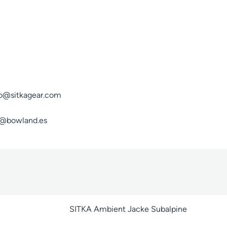
fo@sitkagear.com
fo@bowland.es
t