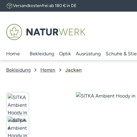
Versandkostenfrei ab 180 € in DE
 Hauptinhalt springen
Zur Suche springen
Zur Hauptnavigation springen
Home
Bekleidung
Optik
Ausrüstung
Schuhe & Stie
Bekleidung
Herren
Jacken
Bildergalerie überspringen