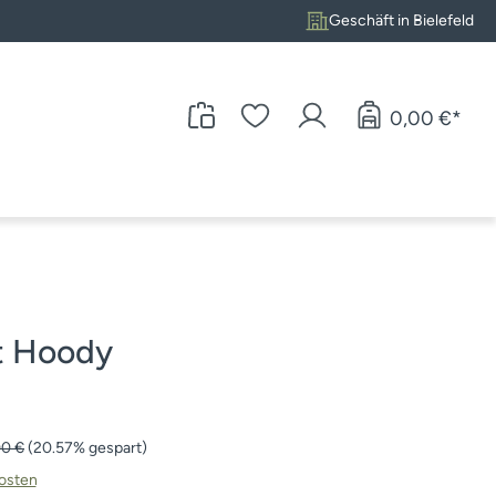
Geschäft in Bielefeld
0,00 €*
t Hoody
ärer Preis:
00 €
(20.57% gespart)
kosten