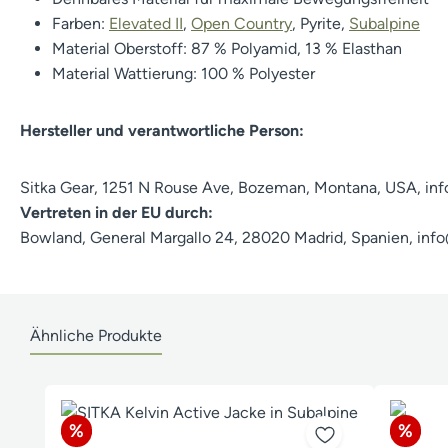
Farben:
Elevated II
,
Open Country
, Pyrite,
Subalpine
Material Oberstoff: 87 % Polyamid, 13 % Elasthan
Material Wattierung: 100 % Polyester
Hersteller und verantwortliche Person:
Sitka Gear, 1251 N Rouse Ave, Bozeman, Montana, USA, in
Vertreten in der EU durch:
Bowland, General Margallo 24, 28020 Madrid, Spanien, in
Ähnliche Produkte
Produktgalerie überspringen
Rabatt
Rabat
%
%