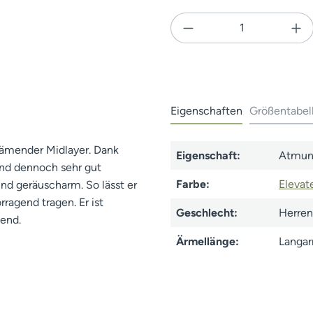
Produkt Anzahl: Gi
Eigenschaften
Größentabel
wämender Midlayer. Dank
Eigenschaft:
Atmun
und dennoch sehr gut
Farbe:
Elevate
nd geräuscharm. So lässt er
rragend tragen. Er ist
Geschlecht:
Herren
end.
Ärmellänge:
Langa