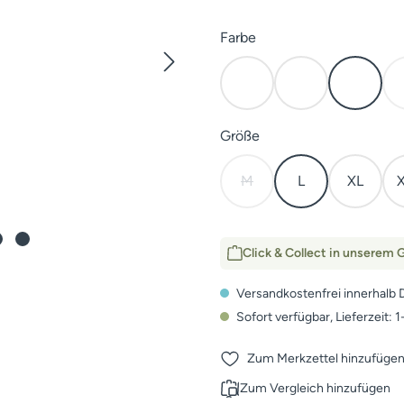
auswählen
Farbe
Elevated II
Open Country
Subalpi
auswählen
Größe
M
L
XL
(Diese Option ist zurzeit nic
Click & Collect in unserem G
Versandkostenfrei innerhalb 
Sofort verfügbar, Lieferzeit: 
Zum Merkzettel hinzufüge
Zum Vergleich hinzufügen