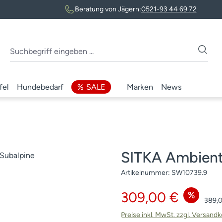
Beratung von Jägern:
0521-93 44 69 72
fel
Hundebedarf
SALE
Marken
News
SITKA Ambien
Artikelnummer:
SW10739.9
Verkaufspreis:
309,00 €
%
Regul
389,
Preise inkl. MwSt. zzgl. Versand