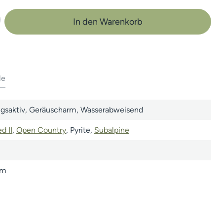
b den gewünschten Wert ein oder benutze 
In den Warenkorb
le
gsaktiv
, Geräuscharm
, Wasserabweisend
d II
,
Open Country
, Pyrite
,
Subalpine
rm