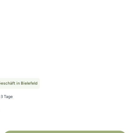
tion ist zurzeit nicht verfügbar.)
eschäft in Bielefeld
1-3 Tage
n