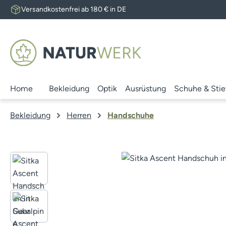
Versandkostenfrei ab 180 € in DE
 Hauptinhalt springen
Zur Suche springen
Zur Hauptnavigation springen
Home
Bekleidung
Optik
Ausrüstung
Schuhe & Stie
Bekleidung
Herren
Handschuhe
Bildergalerie überspringen