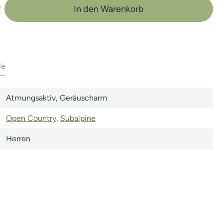
b den gewünschten Wert ein oder benutze 
In den Warenkorb
le
Atmungsaktiv
, Geräuscharm
Open Country
,
Subalpine
Herren