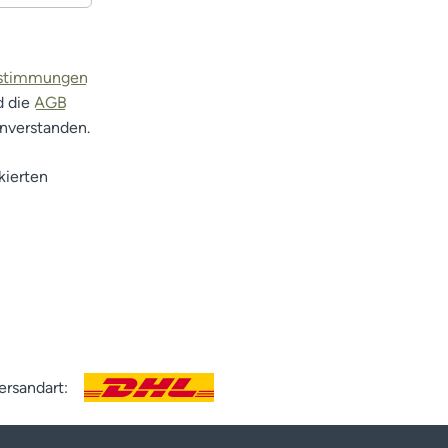
estimmungen
d die
AGB
inverstanden.
kierten
ersandart: