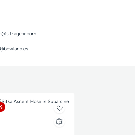
fo@sitkagear.com
fo@bowland.es
Rabatt
%