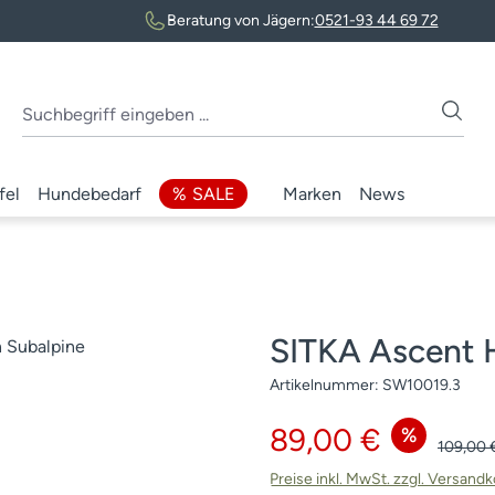
Beratung von Jägern:
0521-93 44 69 72
fel
Hundebedarf
SALE
Marken
News
SITKA Ascent
Artikelnummer:
SW10019.3
Verkaufspreis:
89,00 €
%
Reguläre
109,00 
Preise inkl. MwSt. zzgl. Versand