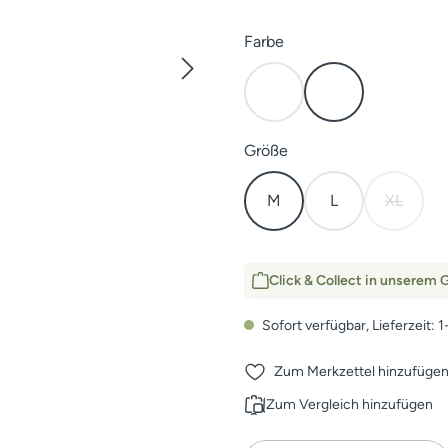
auswählen
Farbe
Open Country
Subalpine
auswählen
Größe
M
L
XL
(Diese Op
Click & Collect in unserem G
Sofort verfügbar, Lieferzeit: 
Zum Merkzettel hinzufüge
Zum Vergleich hinzufügen