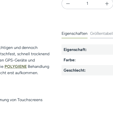
Produkt Anzahl: Gi
Eigenschaften
Größentabel
ichtigen und dennoch
Eigenschaft:
tschfest, schnell trocknend
Farbe:
nnen GPS-Geräte und
Die
POLYGIENE
Behandlung
Geschlecht:
nicht erst aufkommen.
enung von Touchscreens