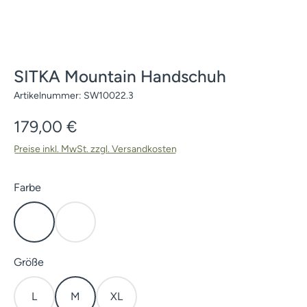
SITKA Mountain Handschuh
Artikelnummer:
SW10022.3
Regulärer Preis:
179,00 €
Preise inkl. MwSt. zzgl. Versandkosten
auswählen
Farbe
Open Country
Subalpine
auswählen
Größe
L
M
XL