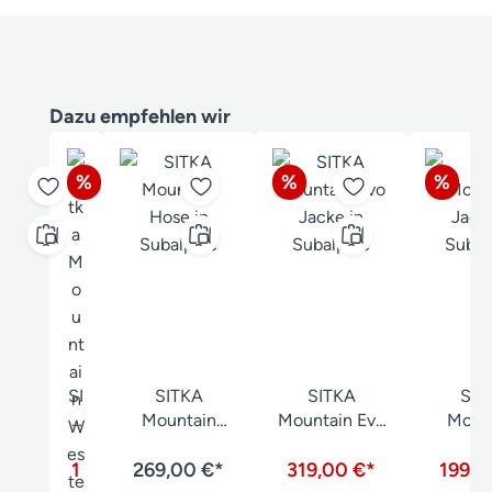
Produktgalerie überspringen
Dazu empfehlen wir
Rabatt
Rabatt
Rabat
%
%
%
SI
SITKA
SITKA
SIT
T
Mountain
Mountain Evo
Moun
K
Hose
Jacke
Jac
A
1
269,00 €*
319,00 €*
199,0