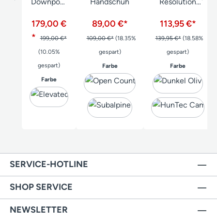
Downpour
Handschuh
Resolution
GTX
Handschuhe
Handschu
179,00 €
89,00 €*
113,95 €*
h
*
199,00 €*
109,00 €*
(18.35%
139,95 €*
(18.58%
(10.05%
gespart)
gespart)
gespart)
auswählen
auswählen
Farbe
Farbe
auswählen
Farbe
SERVICE-HOTLINE
SHOP SERVICE
NEWSLETTER