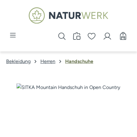
Zum Hauptinhalt springen
Bekleidung
Herren
Handschuhe
Bildergalerie überspringen