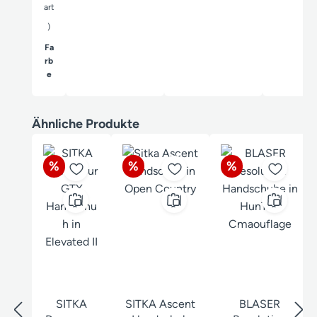
art
)
Fa
rb
auswählen
e
Produktgalerie überspringen
Ähnliche Produkte
Rabatt
Rabatt
Rabatt
%
%
%
SITKA
SITKA Ascent
BLASER