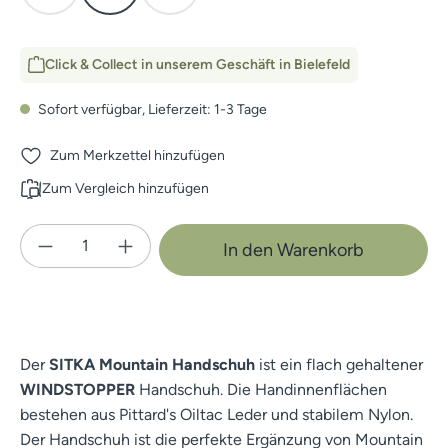
Click & Collect in unserem Geschäft in Bielefeld
Sofort verfügbar, Lieferzeit: 1-3 Tage
Zum Merkzettel hinzufügen
Zum Vergleich hinzufügen
Produkt Anzahl: Gib den gewünschten Wert e
In den Warenkorb
Der
SITKA Mountain Handschuh
ist ein flach gehaltener
WINDSTOPPER
Handschuh. Die Handinnenflächen
bestehen aus Pittard's Oiltac Leder und stabilem Nylon.
Der Handschuh ist die perfekte Ergänzung von Mountain