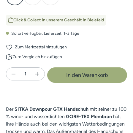
Click & Collect in unserem Geschäft in Bielefeld
Sofort verfügbar, Lieferzeit: 1-3 Tage
Zum Merkzettel hinzufügen
Zum Vergleich hinzufügen
Produkt Anzahl: Gib den gewünschten Wert e
In den Warenkorb
Der
SITKA Downpour GTX Handschuh
mit seiner zu 100
% wind- und wasserdichten
GORE-TEX Membran
hält
Ihre Hände auch bei den widrigsten Wetterbedingungen
trocken und warm. Das Außenmaterial des Handschuhs