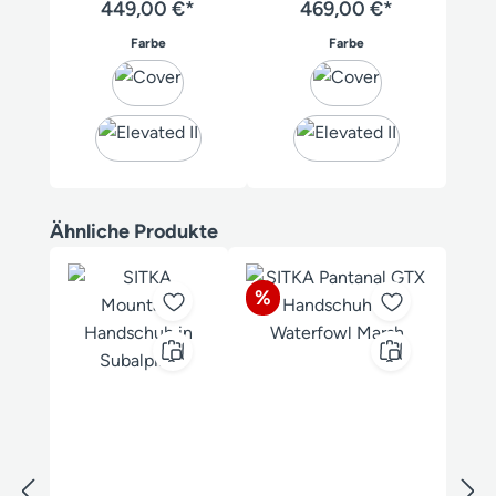
449,00 €*
469,00 €*
auswählen
auswählen
Farbe
Farbe
Produktgalerie überspringen
Ähnliche Produkte
Rabatt
%