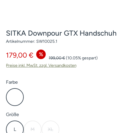
SITKA Downpour GTX Handschuh
Artikelnummer:
SW10025.1
Verkaufspreis:
%
179,00 €
Regulärer Preis:
199,00 €
(10.05% gespart)
Preise inkl. MwSt. zzgl. Versandkosten
auswählen
Farbe
Elevated II
auswählen
Größe
L
M
XL
(Diese Option ist zurzeit nicht verfügbar.)
(Diese Option ist zurzeit nicht verfügbar.)