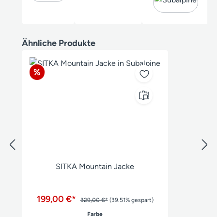
Produktgalerie überspringen
Ähnliche Produkte
Rabatt
%
SITKA Mountain Jacke
199,00 €*
329,00 €*
(39.51% gespart)
auswählen
Farbe