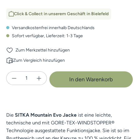
Click & Collect in unserem Geschäft in Bielefeld
Versandkostenfrei innerhalb Deutschlands
Sofort verfügbar, Lieferzeit: 1-3 Tage
Zum Merkzettel hinzufügen
Zum Vergleich hinzufügen
Produkt Anzahl: Gib den gewünschten Wert e
In den Warenkorb
Die
SITKA Mountain Evo Jacke
ist eine leichte,
technische und mit GORE-TEX-WINDSTOPPER®
Technologie ausgestattete Funktionsjacke. Sie ist so im
Brustbereich und an der Kapuze zu 100 % winddicht. Für