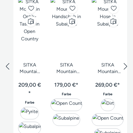
SITKA
SITKA
SITKA
Mountain
Mountain
Mountain
Optik-
Handschuh
Hose
209,00 €
Tasche
179,00 €*
269,00 €*
*
auswählen
auswählen
Farbe
Farbe
auswählen
Farbe