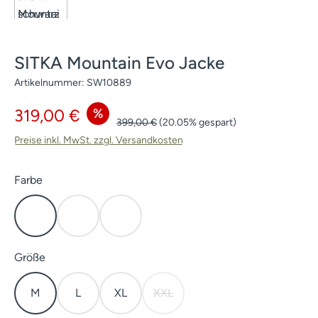
SITKA Mountain Evo Jacke
Artikelnummer:
SW10889
Verkaufspreis:
%
319,00 €
Regulärer Preis:
399,00 €
(20.05% gespart)
Preise inkl. MwSt. zzgl. Versandkosten
auswählen
Farbe
Schwarz
Open Country
Subalpine
auswählen
Größe
M
L
XL
XXL
(Diese Option ist zurzeit nicht verf