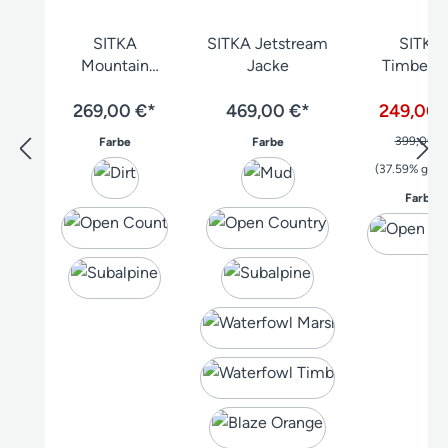
SITKA
SITKA Jetstream
SITKA
Mountain
Jacke
Timberli
Hose
Jacke
269,00 €*
469,00 €*
249,00 
auswählen
auswählen
399,00 €
Farbe
Farbe
(37.59% gesp
a
Farbe