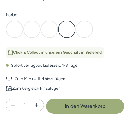
auswählen
Farbe
Blaze Orange
Coyote
Subalpine
Waterfowl Marsh
Waterfowl Timber
Click & Collect in unserem Geschäft in Bielefeld
Sofort verfügbar, Lieferzeit: 1-3 Tage
Zum Merkzettel hinzufügen
Zum Vergleich hinzufügen
Produkt Anzahl: Gib den gewünschten Wert e
In den Warenkorb