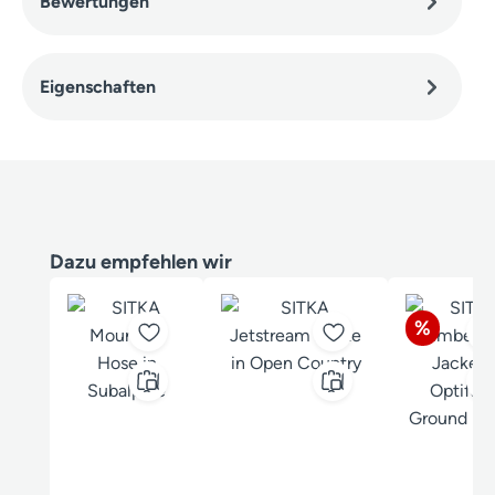
Bewertungen
Eigenschaften
Produktgalerie überspringen
Dazu empfehlen wir
Rabatt
%