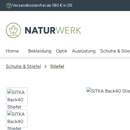
Versandkostenfrei ab 180 € in DE
 Hauptinhalt springen
Zur Suche springen
Zur Hauptnavigation springen
Home
Bekleidung
Optik
Ausrüstung
Schuhe & Stie
Schuhe & Stiefel
Stiefel
Bildergalerie überspringen