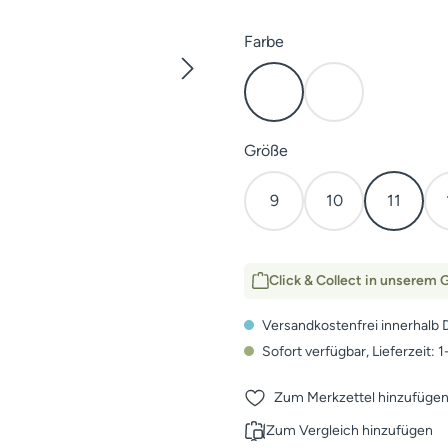
auswählen
Farbe
Cover
Earth
auswählen
Größe
9
10
11
Click & Collect in unserem G
Versandkostenfrei innerhalb 
Sofort verfügbar, Lieferzeit: 
Zum Merkzettel hinzufüge
Zum Vergleich hinzufügen