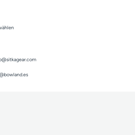
wählen
fo@sitkagear.com
fo@bowland.es