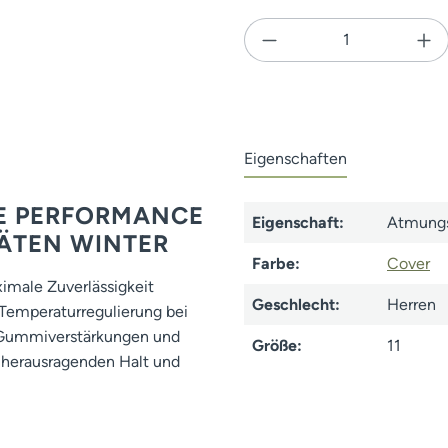
Produkt Anzahl: Gi
Eigenschaften
TE PERFORMANCE
Eigenschaft:
Atmungs
PÄTEN WINTER
Farbe:
Cover
imale Zuverlässigkeit
Geschlecht:
Herren
 Temperaturregulierung bei
n, Gummiverstärkungen und
Größe:
11
 herausragenden Halt und