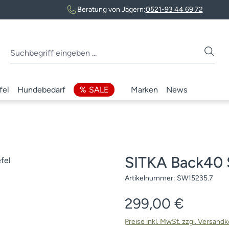
Beratung von Jägern:
0521-93 44 69 72
fel
Hundebedarf
SALE
Marken
News
SITKA Back40 S
Artikelnummer:
SW15235.7
Regulärer Preis:
299,00 €
Preise inkl. MwSt. zzgl. Versand