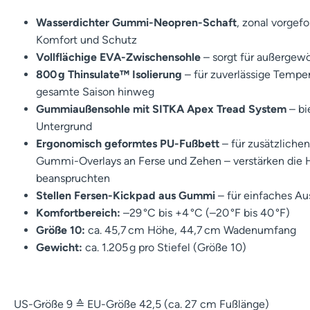
Wasserdichter Gummi-Neopren-Schaft
, zonal vorgef
Komfort und Schutz
Vollflächige EVA-Zwischensohle
– sorgt für außergew
800 g Thinsulate™ Isolierung
– für zuverlässige Temper
gesamte Saison hinweg
Gummiaußensohle mit SITKA Apex Tread System
– bi
Untergrund
Ergonomisch geformtes PU-Fußbett
– für zusätzliche
Gummi-Overlays an Ferse und Zehen – verstärken die Ha
beanspruchten
Stellen Fersen-Kickpad aus Gummi
– für einfaches Au
Komfortbereich:
–29 °C bis +4 °C (–20 °F bis 40 °F)
Größe 10:
ca. 45,7 cm Höhe, 44,7 cm Wadenumfang
Gewicht:
ca. 1.205 g pro Stiefel (Größe 10)
US-Größe 9 ≙ EU-Größe 42,5 (ca. 27 cm Fußlänge)