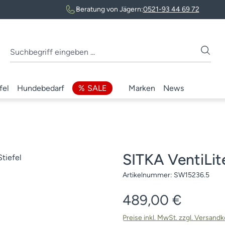
Beratung von Jägern:
0521-93 44 69 72
fel
Hundebedarf
SALE
Marken
News
SITKA VentiLit
Artikelnummer:
SW15236.5
Regulärer Preis:
489,00 €
Preise inkl. MwSt. zzgl. Versand