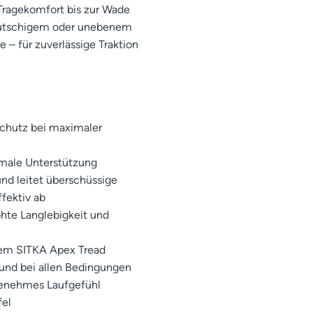
Tragekomfort bis zur Wade
f rutschigem oder unebenem
– für zuverlässige Traktion
chutz bei maximaler
imale Unterstützung
und leitet überschüssige
fektiv ab
hte Langlebigkeit und
hem SITKA Apex Tread
und bei allen Bedingungen
genehmes Laufgefühl
fel