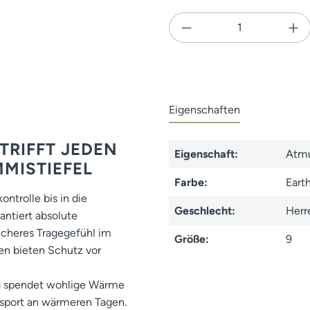
Produkt Anzahl: Gi
Eigenschaften
TRIFFT JEDEN
Eigenschaft:
Atmu
MISTIEFEL
Farbe:
Eart
trolle bis in die
Geschlecht:
Herr
ntiert absolute
icheres Tragegefühl im
Größe:
9
gen bieten Schutz vor
ng spendet wohlige Wärme
ansport an wärmeren Tagen.