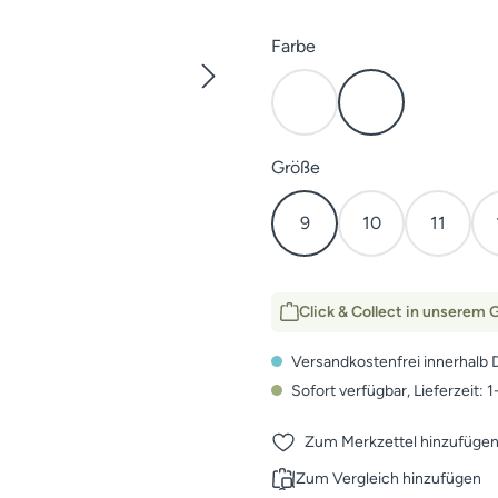
auswählen
Farbe
Cover
Earth
auswählen
Größe
9
10
11
Click & Collect in unserem G
Versandkostenfrei innerhalb 
Sofort verfügbar, Lieferzeit: 
Zum Merkzettel hinzufüge
Zum Vergleich hinzufügen