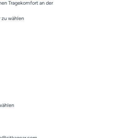
hen Tragekomfort an der
 zu wählen
wählen
fo@sitkagear.com