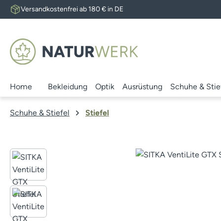
Versandkostenfrei ab 180 € in DE
 Hauptinhalt springen
Zur Suche springen
Zur Hauptnavigation springen
Home
Bekleidung
Optik
Ausrüstung
Schuhe & Stie
Schuhe & Stiefel
Stiefel
Bildergalerie überspringen