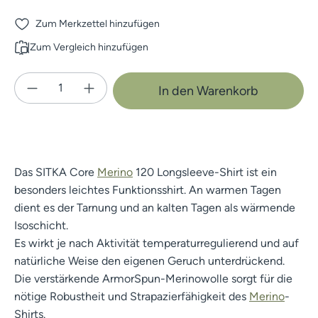
Zum Merkzettel hinzufügen
Zum Vergleich hinzufügen
Produkt Anzahl: Gib den gewünschten Wert e
In den Warenkorb
Das SITKA Core
Merino
120 Longsleeve-Shirt ist ein
besonders leichtes Funktionsshirt. An warmen Tagen
dient es der Tarnung und an kalten Tagen als wärmende
Isoschicht.
Es wirkt je nach Aktivität temperaturregulierend und auf
natürliche Weise den eigenen Geruch unterdrückend.
Die verstärkende ArmorSpun-Merinowolle sorgt für die
nötige Robustheit und Strapazierfähigkeit des
Merino
-
Shirts.