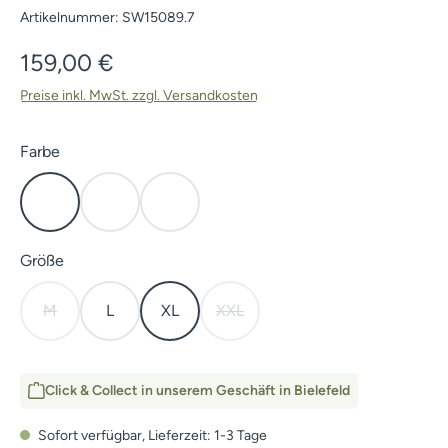
Artikelnummer:
SW15089.7
Regulärer Preis:
159,00 €
Preise inkl. MwSt. zzgl. Versandkosten
auswählen
Farbe
Elevated II
Open Country
Subalpine
auswählen
Größe
M
L
XL
XXL
(Diese Option ist zurzeit nicht verfügbar.)
(Diese Option ist zurzeit nicht verf
Click & Collect in unserem Geschäft in Bielefeld
Sofort verfügbar, Lieferzeit: 1-3 Tage