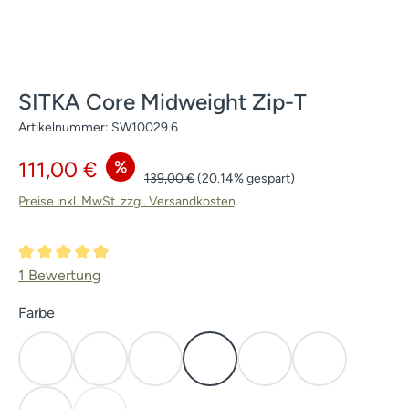
SITKA Core Midweight Zip-T
Artikelnummer:
SW10029.6
Verkaufspreis:
%
111,00 €
Regulärer Preis:
139,00 €
(20.14% gespart)
Preise inkl. MwSt. zzgl. Versandkosten
Durchschnittliche Bewertung von 5 von 5 Sternen
1 Bewertung
auswählen
Farbe
Coyote
Waterfowl Marsh
Waterfowl Timber
Open Country
Subalpine
Elevated II