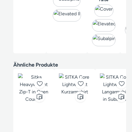
Produktgalerie überspringen
Ähnliche Produkte