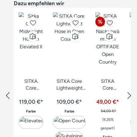
Produktgalerie überspringen
Dazu empfehlen wir
Rabatt
%
SITKA
SITKA Core
SITKA
Core
Lightweight
Core
Midweight
Hose
Nackenwä
119,00 €*
Hose
109,00 €*
49,00 €*
rmer
auswählen
auswählen
54,00 €*
Farbe
Farbe
(9.26%
gespart)
auswählen
Farbe