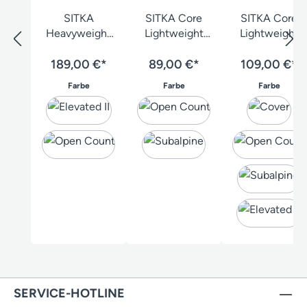
SITKA
SITKA Core
SITKA Core
Heavyweight
Lightweight
Lightweight
Zip-T
Kurzarmshirt
Langarmshirt
189,00 €*
89,00 €*
109,00 €*
auswählen
auswählen
auswä
Farbe
Farbe
Farbe
SERVICE-HOTLINE