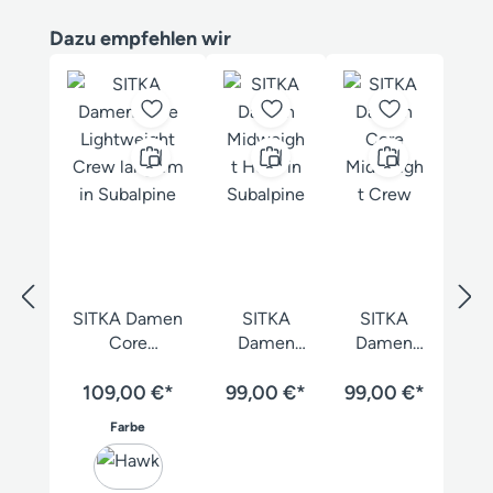
Produktgalerie überspringen
Dazu empfehlen wir
SITKA Damen
SITKA
SITKA
Core
Damen
Damen
Lightweight
Core
Core
Crew langarm
109,00 €*
99,00 €*
Midweigh
99,00 €*
Midweigh
t Hose
t Crew
auswählen
Farbe
langarm