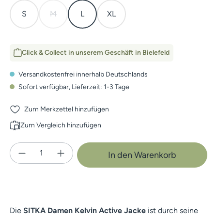
S
M
L
XL
(Diese Option ist zurzeit nicht verfügbar.)
Click & Collect in unserem Geschäft in Bielefeld
Versandkostenfrei innerhalb Deutschlands
Sofort verfügbar, Lieferzeit: 1-3 Tage
Zum Merkzettel hinzufügen
Zum Vergleich hinzufügen
Produkt Anzahl: Gib den gewünschten Wert e
In den Warenkorb
Die
SITKA Damen Kelvin Active Jacke
ist durch seine