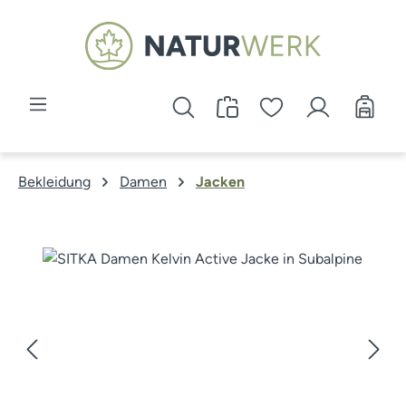
Zum Hauptinhalt springen
Bekleidung
Damen
Jacken
Bildergalerie überspringen