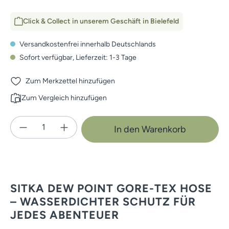
Click & Collect in unserem Geschäft in Bielefeld
Versandkostenfrei innerhalb Deutschlands
Sofort verfügbar, Lieferzeit: 1-3 Tage
Zum Merkzettel hinzufügen
Zum Vergleich hinzufügen
Produkt Anzahl: Gib den gewünschten Wert e
In den Warenkorb
SITKA DEW POINT GORE-TEX HOSE
– WASSERDICHTER SCHUTZ FÜR
JEDES ABENTEUER