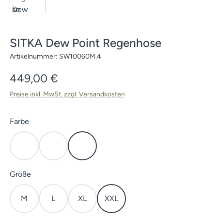
SITKA Dew Point Regenhose
Artikelnummer:
SW10060M.4
Regulärer Preis:
449,00 €
Preise inkl. MwSt. zzgl. Versandkosten
auswählen
Farbe
Open Country
Subalpine
Cover
auswählen
Größe
M
L
XL
XXL