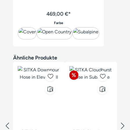
469,00 €*
auswählen
Farbe
Produktgalerie überspringen
Ähnliche Produkte
Rabatt
%