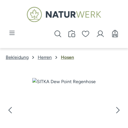
Zum Hauptinhalt springen
Bekleidung
Herren
Hosen
Bildergalerie überspringen