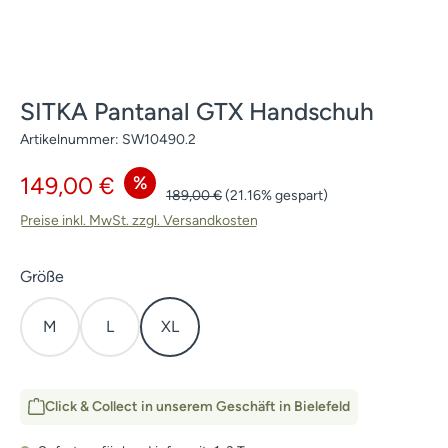
SITKA Pantanal GTX Handschuh
Artikelnummer:
SW10490.2
Verkaufspreis:
%
149,00 €
Regulärer Preis:
189,00 €
(21.16% gespart)
Preise inkl. MwSt. zzgl. Versandkosten
auswählen
Größe
M
L
XL
Click & Collect in unserem Geschäft in Bielefeld