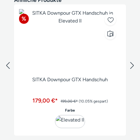
Rabatt
%
SITKA Downpour GTX Handschuh
179,00 €*
199,00 €*
(10.05% gespart)
auswählen
Farbe