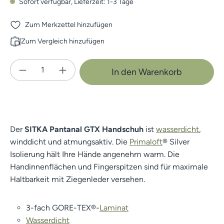
Sofort verfügbar, Lieferzeit: 1-3 Tage
Zum Merkzettel hinzufügen
Zum Vergleich hinzufügen
Produkt Anzahl: Gib den gewünschten Wert e
In den Warenkorb
Der
SITKA Pantanal GTX Handschuh
ist
wasserdicht
,
winddicht und atmungsaktiv. Die
Primaloft
® Silver
Isolierung hält Ihre Hände angenehm warm. Die
Handinnenflächen und Fingerspitzen sind für maximale
Haltbarkeit mit Ziegenleder versehen.
3-fach GORE-TEX®-
Laminat
Wasserdicht