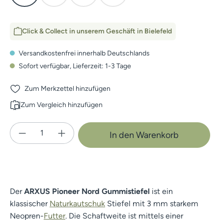
Click & Collect in unserem Geschäft in Bielefeld
Versandkostenfrei innerhalb Deutschlands
Sofort verfügbar, Lieferzeit: 1-3 Tage
Zum Merkzettel hinzufügen
Zum Vergleich hinzufügen
Produkt Anzahl: Gib den gewünschten Wert e
In den Warenkorb
Der
ARXUS Pioneer Nord Gummistiefel
ist ein
klassischer
Naturkautschuk
Stiefel mit 3 mm starkem
Neopren-
Futter
. Die Schaftweite ist mittels einer