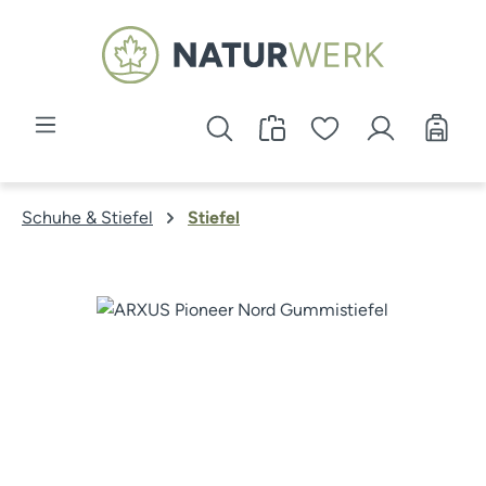
Zum Hauptinhalt springen
Schuhe & Stiefel
Stiefel
Bildergalerie überspringen