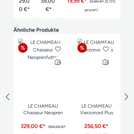
elsoc
29,0
Stiefelt
39,00
19,99 €*
21,90 €*
(8.72%
ken
asche
0 €*
€*
gespart)
Produktgalerie überspringen
Ähnliche Produkte
Rabatt
Rabatt
%
%
LE CHAMEAU
LE CHAMEAU
Chasseur Neopren
Vierzonord Plus
329,00 €*
256,50 €*
350,00 €*