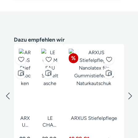
Produktgalerie überspringen
Dazu empfehlen wir
Rabatt
%
ARX
LE
ARXUS Stiefelpflege
US
CHAM
Stief
EAU