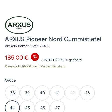
ARXUS Pioneer Nord Gummistiefel
Artikelnummer:
SW10764.6
Verkaufspreis:
%
185,00 €
Regulärer Preis:
215,00 €
(13.95% gespart)
Preise inkl. MwSt. zzgl. Versandkosten
auswählen
Größe
38
39
40
41
42
43
(Diese Option ist zurzeit 
44
45
46
47