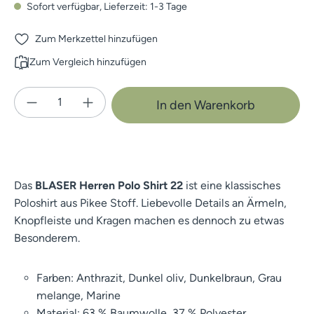
Sofort verfügbar, Lieferzeit: 1-3 Tage
Zum Merkzettel hinzufügen
Zum Vergleich hinzufügen
Produkt Anzahl: Gib den gewünschten Wert e
In den Warenkorb
Das
BLASER Herren Polo Shirt 22
ist eine klassisches
Poloshirt aus Pikee Stoff. Liebevolle Details an Ärmeln,
Knopfleiste und Kragen machen es dennoch zu etwas
Besonderem.
Farben: Anthrazit, Dunkel oliv, Dunkelbraun, Grau
melange, Marine
Material: 63 % Baumwolle, 37 % Polyester