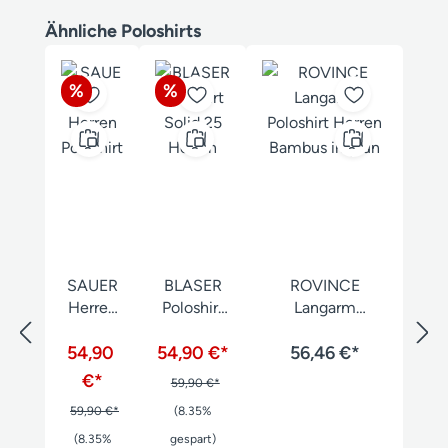
Produktgalerie überspringen
Ähnliche Poloshirts
Rabatt
Rabatt
%
%
SAUER
BLASER
ROVINCE
Herren
Poloshirt
Langarm
Poloshirt
Solid 25
Poloshirt Herren
54,90
54,90 €*
Herren
56,46 €*
Bambus
€*
59,90 €*
59,90 €*
(8.35%
(8.35%
gespart)