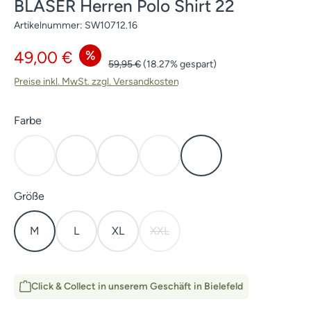
BLASER Herren Polo Shirt 22
Artikelnummer:
SW10712.16
Verkaufspreis:
%
49,00 €
Regulärer Preis:
59,95 €
(18.27% gespart)
Preise inkl. MwSt. zzgl. Versandkosten
auswählen
Farbe
Dunkelbraun
Anthrazit
Dunkel Oliv
Grau melange
Marine
(Diese Option ist zurzeit nicht verfügbar.)
(Diese Option ist zurzeit nicht verf
auswählen
Größe
M
L
XL
XXL
(Diese Option ist zurzeit nicht verf
Click & Collect in unserem Geschäft in Bielefeld