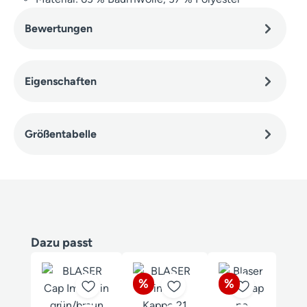
Bewertungen
Eigenschaften
Größentabelle
Produktgalerie überspringen
Dazu passt
Rabatt
Rabatt
%
%