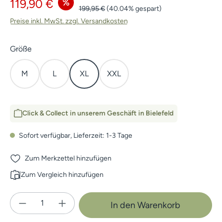
Verkaufspreis:
%
119,90 €
Regulärer Preis:
199,95 €
(40.04% gespart)
Preise inkl. MwSt. zzgl. Versandkosten
auswählen
Größe
M
L
XL
XXL
Click & Collect in unserem Geschäft in Bielefeld
Sofort verfügbar, Lieferzeit: 1-3 Tage
Zum Merkzettel hinzufügen
Zum Vergleich hinzufügen
Produkt Anzahl: Gib den gewünschten Wert e
In den Warenkorb