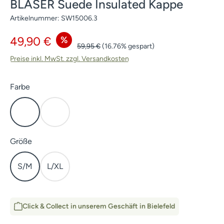
BLASER Suede Insulated Kappe
Artikelnummer:
SW15006.3
Verkaufspreis:
%
49,90 €
Regulärer Preis:
59,95 €
(16.76% gespart)
Preise inkl. MwSt. zzgl. Versandkosten
auswählen
Farbe
Blaze Orange
Dunkelbraun
auswählen
Größe
S/M
L/XL
Click & Collect in unserem Geschäft in Bielefeld