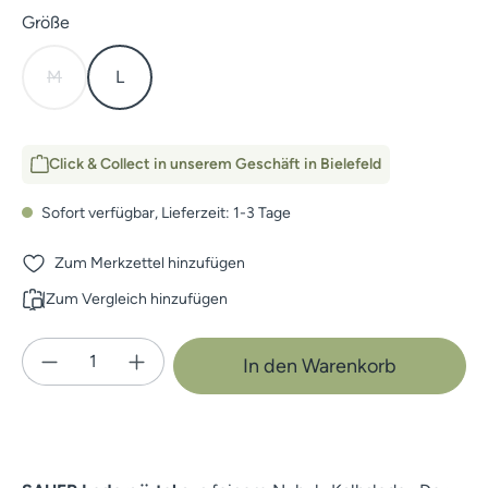
auswählen
Größe
M
L
(Diese Option ist zurzeit nicht verfügbar.)
Click & Collect in unserem Geschäft in Bielefeld
Sofort verfügbar, Lieferzeit: 1-3 Tage
Zum Merkzettel hinzufügen
Zum Vergleich hinzufügen
Produkt Anzahl: Gib den gewünschten Wert e
In den Warenkorb