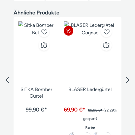
Produktgalerie überspringen
Ähnliche Produkte
Rabatt
%
SITKA Bomber
BLASER Ledergürtel
Gürtel
99,90 €*
69,90 €*
89,95 €*
(22.29%
gespart)
auswählen
Farbe