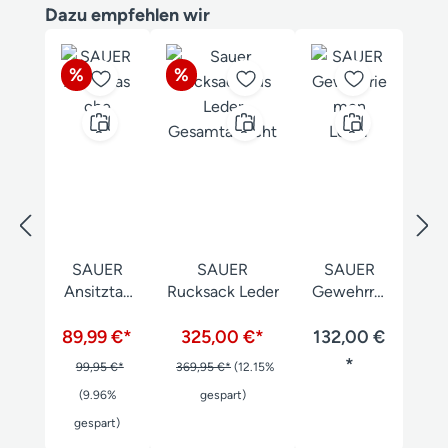
Produktgalerie überspringen
Dazu empfehlen wir
Rabatt
Rabatt
%
%
SAUER
SAUER
SAUER
Ansitztas
Rucksack Leder
Gewehrrie
che
men
89,99 €*
325,00 €*
132,00 €
Leder
*
99,95 €*
369,95 €*
(12.15%
(9.96%
gespart)
gespart)