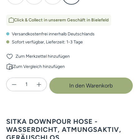
Click & Collect in unserem Geschäft in Bielefeld
Versandkostenfrei innerhalb Deutschlands
Sofort verfügbar, Lieferzeit: 1-3 Tage
Zum Merkzettel hinzufügen
Zum Vergleich hinzufügen
Produkt Anzahl: Gib den gewünschten Wert e
In den Warenkorb
SITKA DOWNPOUR HOSE -
WASSERDICHT, ATMUNGSAKTIV,
GERÄUSCHLOS