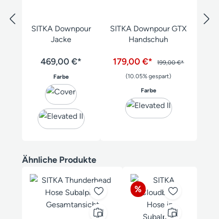
SITKA Downpour
SITKA Downpour GTX
Jacke
Handschuh
469,00 €*
179,00 €*
199,00 €*
auswählen
(10.05% gespart)
Farbe
auswählen
Farbe
Produktgalerie überspringen
Ähnliche Produkte
Rabatt
%