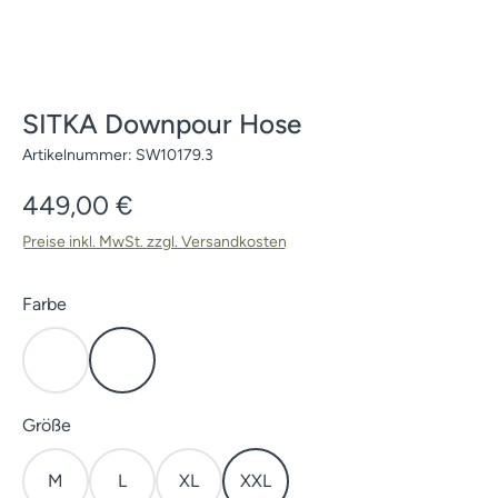
SITKA Downpour Hose
Artikelnummer:
SW10179.3
Regulärer Preis:
449,00 €
Preise inkl. MwSt. zzgl. Versandkosten
auswählen
Farbe
Cover
Elevated II
auswählen
Größe
M
L
XL
XXL