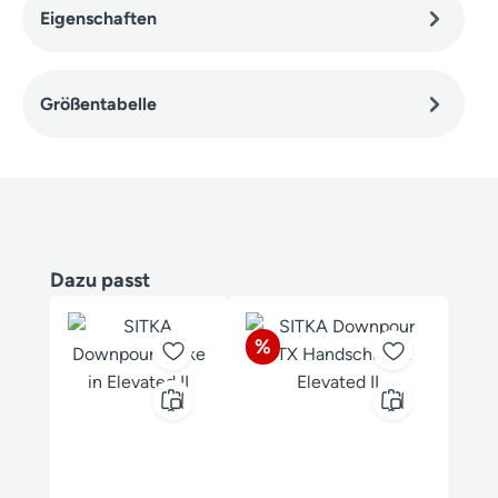
Eigenschaften
Größentabelle
Produktgalerie überspringen
Dazu passt
Rabatt
%