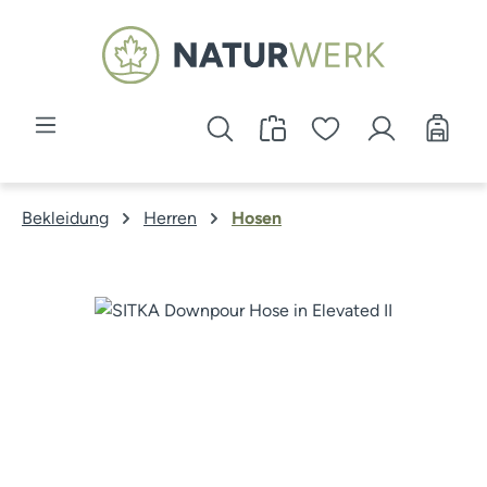
Zum Hauptinhalt springen
Bekleidung
Herren
Hosen
Bildergalerie überspringen