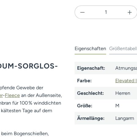
Produkt Anzahl: Gi
Eigenschaften
Größentabel
NDUM-SORGLOS-
Eigenschaft:
Atmungsa
Farbe:
Elevated I
ämpfende Gewebe der
Geschlecht:
Herren
er
-
Fleece
an der Außenseite,
ran für 100 % winddichten
Größe:
M
ie kältesten Tage auf dem
Ärmellänge:
Langarm
g beim Bogenschießen,