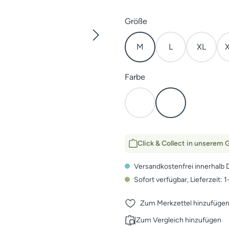
auswählen
Größe
M
L
XL
auswählen
Farbe
Cover
Elevated II
Click & Collect in unserem G
Versandkostenfrei innerhalb 
Sofort verfügbar, Lieferzeit: 
Zum Merkzettel hinzufüge
Zum Vergleich hinzufügen