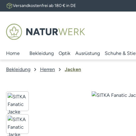
Versandkostenfrei ab 180 € in DE
 Hauptinhalt springen
Zur Suche springen
Zur Hauptnavigation springen
Home
Bekleidung
Optik
Ausrüstung
Schuhe & Stie
Bekleidung
Herren
Jacken
Bildergalerie überspringen