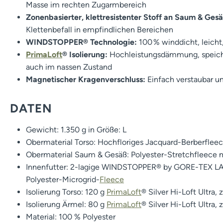
Masse im rechten Zugarmbereich
Zonenbasierter, klettresistenter Stoff an Saum & Gesä
Klettenbefall in empfindlichen Bereichen
WINDSTOPPER® Technologie:
100 % winddicht, leicht
PrimaLoft
® Isolierung:
Hochleistungsdämmung, speic
auch im nassen Zustand
Magnetischer Kragenverschluss:
Einfach verstaubar u
DATEN
Gewicht: 1.350 g in Größe: L
Obermaterial Torso: Hochfloriges Jacquard-Berberflee
Obermaterial Saum & Gesäß: Polyester-Stretchfleece 
Innenfutter: 2-lagige WINDSTOPPER® by GORE-TEX LA
Polyester-Microgrid-
Fleece
Isolierung Torso: 120 g
PrimaLoft
® Silver Hi-Loft Ultra,
Isolierung Ärmel: 80 g
PrimaLoft
® Silver Hi-Loft Ultra,
Material: 100 % Polyester