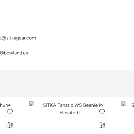
fo@sitkagear.com
fo@bowland.es