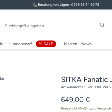
Beratung von Jägern:
0521-93 44 69 72
fel
Hundebedarf
SALE
Marken
News
SITKA Fanatic 
Artikelnummer:
SW10086.2M.5
Regulärer Preis:
649,00 €
Preise inkl. MwSt. zzgl. Versand