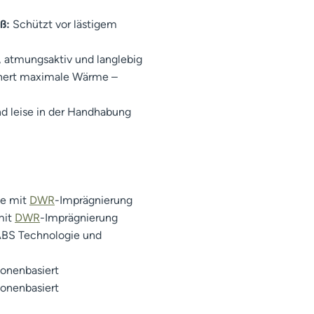
ß:
Schützt vor lästigem
, atmungsaktiv und langlebig
hert maximale Wärme –
nd leise in der Handhabung
ce mit
DWR
-Imprägnierung
mit
DWR
-Imprägnierung
BS Technologie und
 zonenbasiert
 zonenbasiert