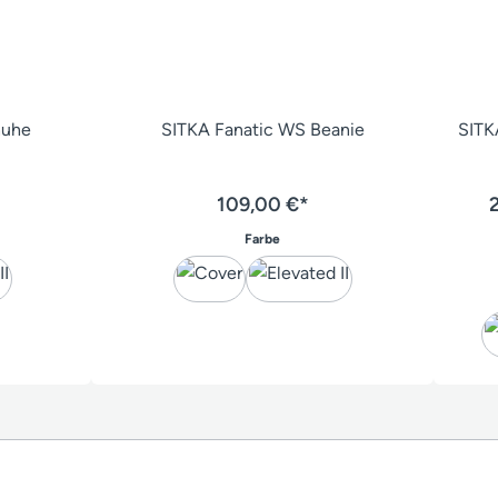
huhe
SITKA Fanatic WS Beanie
SITK
109,00 €*
en
auswählen
Farbe