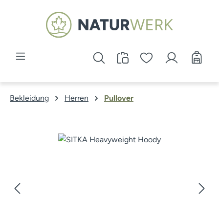
Zum Hauptinhalt springen
Bekleidung
Herren
Pullover
Bildergalerie überspringen