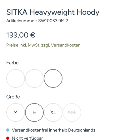
SITKA Heavyweight Hoody
Artikelnummer:
SW10033.9M.2
Regulärer Preis:
199,00 €
Preise inkl. MwSt. zzgl. Versandkosten
auswählen
Farbe
Open Country
Subalpine
Earth
(Diese Option ist zurzeit nicht verfügbar.)
auswählen
Größe
M
L
XL
XXL
(Diese Option ist zurzeit nicht verfügbar.)
(Diese Option ist zurzeit nicht verf
Versandkostenfrei innerhalb Deutschlands
Nicht verfügbar