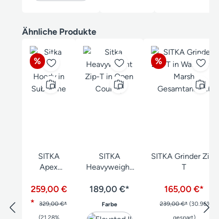
Produktgalerie überspringen
Ähnliche Produkte
Rabatt
Rabatt
%
%
SITKA
SITKA
SITKA Grinder Zip-
Apex
Heavyweight
T
Hoody
Zip-T
259,00 €
189,00 €*
165,00 €*
*
329,00 €*
auswählen
239,00 €*
(30.96%
Farbe
(21.28%
gespart)