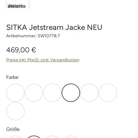
SITKA Jetstream Jacke NEU
Artikelnummer:
SW10778.7
Regulärer Preis:
469,00 €
Preise inkl. MwSt. zzgl. Versandkosten
auswählen
Farbe
Mud
Open Country
Subalpine
Waterfowl Marsh
Waterfowl Timber
Blaze Orange
Elevated II
auswählen
Größe