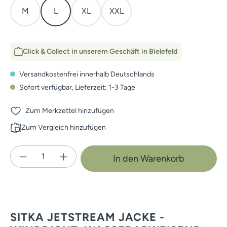
M
L
XL
XXL
Click & Collect in unserem Geschäft in Bielefeld
Versandkostenfrei innerhalb Deutschlands
Sofort verfügbar, Lieferzeit: 1-3 Tage
Zum Merkzettel hinzufügen
Zum Vergleich hinzufügen
Produkt Anzahl: Gib den gewünschten Wert e
In den Warenkorb
SITKA JETSTREAM JACKE -