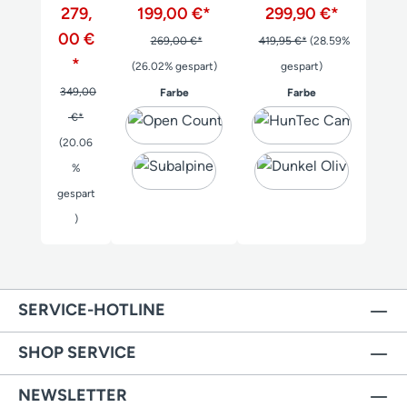
Jacke
279,
199,00 €*
299,90 €*
00 €
269,00 €*
419,95 €*
(28.59%
*
(26.02% gespart)
gespart)
349,00
auswählen
auswählen
Farbe
Farbe
€*
(20.06
%
gespart
)
SERVICE-HOTLINE
SHOP SERVICE
NEWSLETTER