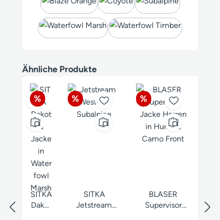
Produktgalerie überspringen
Ähnliche Produkte
Rabatt
Rabatt
Rabatt
%
%
%
SITKA
SITKA
BLASER
Dakot
Jetstream
Supervisor
a
Weste NEU
Jacke Herren