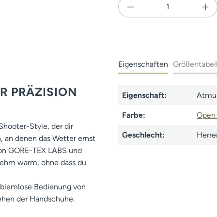
Produkt Anzahl: Gi
Eigenschaften
Größentabel
R PRÄZISION
Eigenschaft:
Atmun
Farbe:
Open
hooter-Style, der dir
Geschlecht:
Herre
n, an denen das Wetter ernst
on GORE-TEX LABS und
nehm warm, ohne dass du
roblemlose Bedienung von
ehen der Handschuhe.