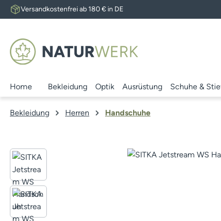
Versandkostenfrei ab 180 € in DE
 Hauptinhalt springen
Zur Suche springen
Zur Hauptnavigation springen
Home
Bekleidung
Optik
Ausrüstung
Schuhe & Stie
Bekleidung
Herren
Handschuhe
Bildergalerie überspringen