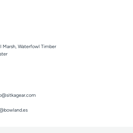
l Marsh, Waterfowl Timber
ster
fo@sitkagear.com
fo@bowland.es