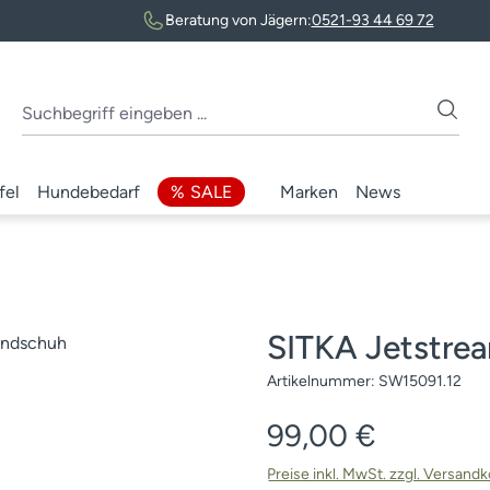
Beratung von Jägern:
0521-93 44 69 72
fel
Hundebedarf
SALE
Marken
News
SITKA Jetstr
Artikelnummer:
SW15091.12
Regulärer Preis:
99,00 €
Preise inkl. MwSt. zzgl. Versand