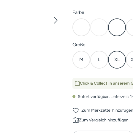
auswählen
Farbe
Cover
Elevated II
Open C
(Diese Option ist z
auswählen
Größe
M
L
XL
Click & Collect in unserem G
Sofort verfügbar, Lieferzeit: 
Zum Merkzettel hinzufüge
Zum Vergleich hinzufügen