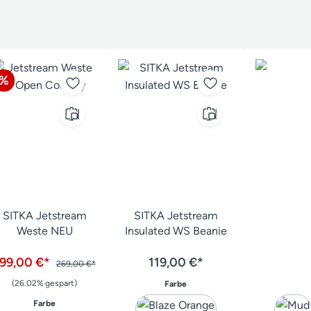
Rabatt
%
SITKA Jetstream
SITKA Jetstream
Weste NEU
Insulated WS Beanie
199,00 €*
119,00 €*
269,00 €*
(26.02% gespart)
auswählen
Farbe
auswählen
Farbe