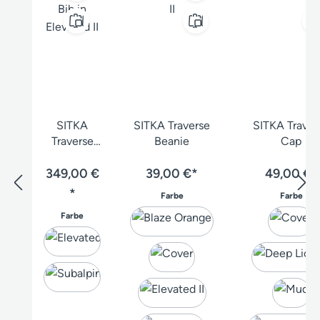
SITKA
SITKA Traverse
SITKA Traver
Traverse
Beanie
Cap
Bib
349,00 €
39,00 €*
49,00 €*
*
auswählen
aus
Farbe
Farbe
auswählen
Farbe