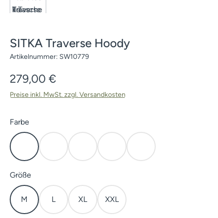
SITKA Traverse Hoody
Artikelnummer:
SW10779
Regulärer Preis:
279,00 €
Preise inkl. MwSt. zzgl. Versandkosten
auswählen
Farbe
Elevated II
Subalpine
Waterfowl Marsh
Waterfowl Timber
Dusty Olive
auswählen
Größe
M
L
XL
XXL