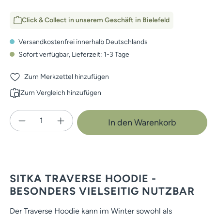
Click & Collect in unserem Geschäft in Bielefeld
Versandkostenfrei innerhalb Deutschlands
Sofort verfügbar, Lieferzeit: 1-3 Tage
Zum Merkzettel hinzufügen
Zum Vergleich hinzufügen
Produkt Anzahl: Gib den gewünschten Wert e
In den Warenkorb
SITKA TRAVERSE HOODIE -
BESONDERS VIELSEITIG NUTZBAR
Der Traverse Hoodie kann im Winter sowohl als