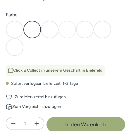
auswählen
Farbe
Blaze Orange
Cover
Elevated II
Open Country
Subalpine
Waterfowl Ma
(Diese Option ist zurzeit nicht verf
Waterfowl Timber
Click & Collect in unserem Geschäft in Bielefeld
Sofort verfügbar, Lieferzeit: 1-3 Tage
Zum Merkzettel hinzufügen
Zum Vergleich hinzufügen
Produkt Anzahl: Gib den gewünschten Wert e
In den Warenkorb