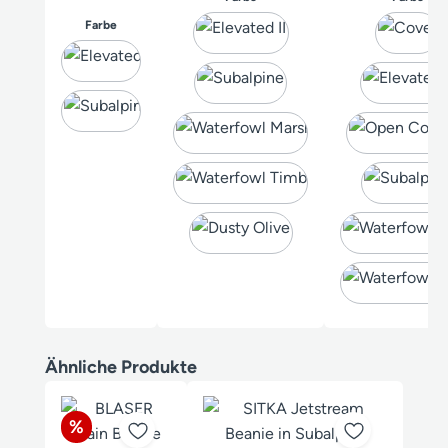
auswählen
Farbe
Produktgalerie überspringen
Ähnliche Produkte
Rabatt
%