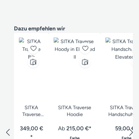
Produktgalerie überspringen
Dazu empfehlen wir
SITKA
SITKA Traverse
SITKA Traver
Traverse
Hoodie
Handschuh N
Bib
349,00 €
Ab
215,00 €*
59,00 €*
*
auswählen
aus
Farbe
Farbe