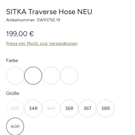
SITKA Traverse Hose NEU
Artikelnummer:
SW10792.19
Regulärer Preis:
199,00 €
Preise inkl. MwSt. zzgl. Versandkosten
auswählen
Farbe
Elevated II
Subalpine
Waterfowl Marsh
Waterfowl Timber
(Diese Option ist zurzeit nicht verfügbar.)
auswählen
Größe
32R
34R
34T
36R
36T
38R
(Diese Option ist zurzeit nicht verfügbar.)
(Diese Option ist zurzeit nicht verfügbar.)
40R
(Diese Option ist zurzeit nicht verfügbar.)