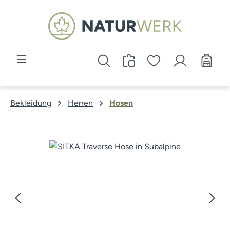
Zum Hauptinhalt springen
Bekleidung
Herren
Hosen
Bildergalerie überspringen