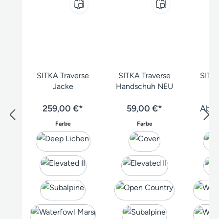
SITKA Traverse
SITKA Traverse
SITKA
Jacke
Handschuh NEU
H
259,00 €*
59,00 €*
Ab
2
auswählen
auswählen
Farbe
Farbe