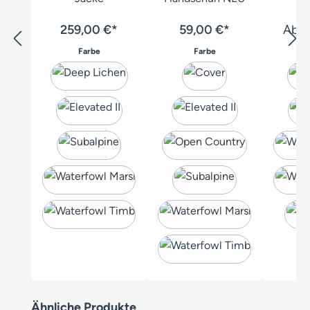
259,00 €*
59,00 €*
Ab
2
auswählen
auswählen
Farbe
Farbe
Produktgalerie überspringen
Ähnliche Produkte