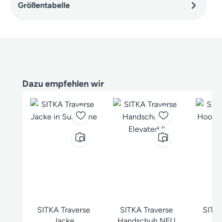
Größentabelle
Produktgalerie überspringen
Dazu empfehlen wir
SITKA Traverse
SITKA Traverse
SITKA
Jacke
Handschuh NEU
H