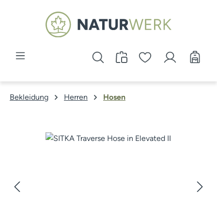
Zum Hauptinhalt springen
Bekleidung
Herren
Hosen
Bildergalerie überspringen