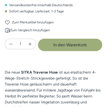
Versandkostenfrei innerhalb Deutschlands
Sofort verfügbar, Lieferzeit: 1-3 Tage
Zum Merkzettel hinzufügen
Zum Vergleich hinzufügen
Produkt Anzahl: Gib den gewünschten Wert e
In den Warenkorb
Die neue
SITKA Traverse Hose
ist aus elastischem 4-
Wege-Stretch-Strickgewebe gefertigt. So ist die
Traverse Hose geräuscharm und dauerhaft
wasserabweisend. Für mildere Jagdtage von Frühjahr bis
Herbst Ihr perfekter Begleiter. So perlt Wasser beim
Durchstreifen nasser Vegetation zuverlässig und