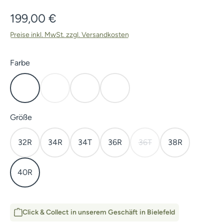
Regulärer Preis:
199,00 €
Preise inkl. MwSt. zzgl. Versandkosten
auswählen
Farbe
Elevated II
Subalpine
Waterfowl Marsh
Waterfowl Timber
(Diese Option ist zurzeit nicht verfügbar.)
auswählen
Größe
32R
34R
34T
36R
36T
38R
(Diese Option ist zurzeit 
40R
Click & Collect in unserem Geschäft in Bielefeld